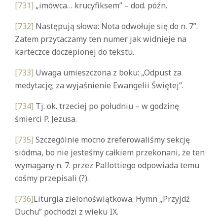
[731]
„imówca… krucyfiksem” – dod. późn.
[732]
Następują słowa: Nota odwołuje się do n. 7”.
Zatem przytaczamy ten numer jak widnieje na
karteczce doczepionej do tekstu.
[733]
Uwaga umieszczona z boku: „Odpust za
medytację; za wyjaśnienie Ewangelii Świętej”.
[734]
Tj. ok. trzeciej po południu – w godzinę
śmierci P. Jezusa.
[735]
Szczególnie mocno zreferowaliśmy sekcję
siódma, bo nie jesteśmy całkiem przekonani, że ten
wymagany n. 7. przez Pallottiego odpowiada temu
cośmy przepisali (?).
[736]
Liturgia zielonoświątkowa. Hymn „Przyjdź
Duchu” pochodzi z wieku IX.