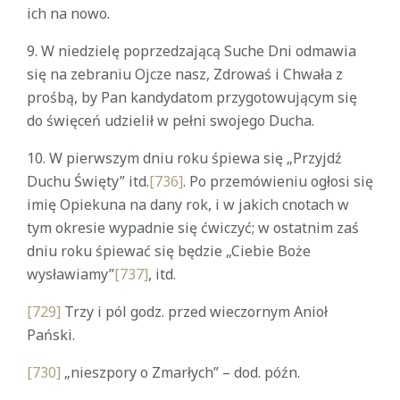
ich na nowo.
9. W niedzielę poprzedzającą Suche Dni odmawia
się na zebraniu Ojcze nasz, Zdrowaś i Chwała z
prośbą, by Pan kandydatom przygotowującym się
do święceń udzielił w pełni swojego Ducha.
10. W pierwszym dniu roku śpiewa się „Przyjdź
Duchu Święty” itd.
[736]
. Po przemówieniu ogłosi się
imię Opiekuna na dany rok, i w jakich cnotach w
tym okresie wypadnie się ćwiczyć; w ostatnim zaś
dniu roku śpiewać się będzie „Ciebie Boże
wysławiamy”
[737]
, itd.
[729]
Trzy i pól godz. przed wieczornym Anioł
Pański.
[730]
„nieszpory o Zmarłych” – dod. późn.