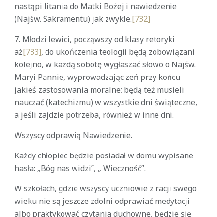
nastąpi litania do Matki Bożej i nawiedzenie
(Najśw. Sakramentu) jak zwykle.
[732]
7. Młodzi lewici, począwszy od klasy retoryki
aż
[733]
, do ukończenia teologii będą zobowiązani
kolejno, w każdą sobotę wygłaszać słowo o Najśw.
Maryi Pannie, wyprowadzając zeń przy końcu
jakieś zastosowania moralne; będą też musieli
nauczać (katechizmu) w wszystkie dni świąteczne,
a jeśli zajdzie potrzeba, również w inne dni.
Wszyscy odprawią Nawiedzenie.
Każdy chłopiec będzie posiadał w domu wypisane
hasła: „Bóg nas widzi”, „ Wieczność”.
W szkołach, gdzie wszyscy uczniowie z racji swego
wieku nie są jeszcze zdolni odprawiać medytacji
albo praktykować czytania duchowne, będzie się