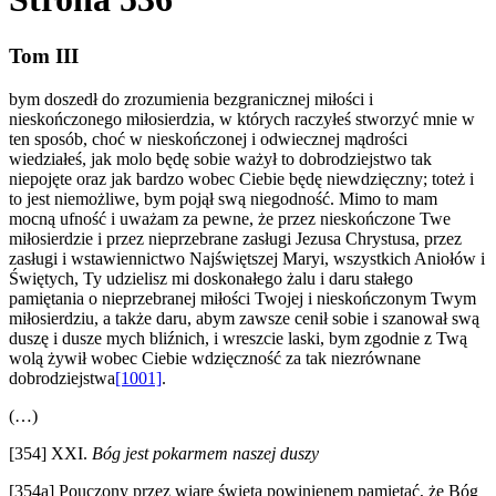
Tom III
bym doszedł do zrozumienia bezgranicznej miłości i
nieskończonego miłosierdzia, w których raczyłeś stworzyć mnie w
ten sposób, choć w nieskończonej i odwiecznej mądrości
wiedziałeś, jak molo będę sobie ważył to dobrodziejstwo tak
niepojęte oraz jak bardzo wobec Ciebie będę niewdzięczny; toteż i
to jest niemożliwe, bym pojął swą niegodność. Mimo to mam
mocną ufność i uważam za pewne, że przez nieskończone Twe
miłosierdzie i przez nieprzebrane zasługi Jezusa Chrystusa, przez
zasługi i wstawiennictwo Najświętszej Maryi, wszystkich Aniołów i
Świętych, Ty udzielisz mi doskonałego żalu i daru stałego
pamiętania o nieprzebranej miłości Twojej i nieskończonym Twym
miłosierdziu, a także daru, abym zawsze cenił sobie i szanował swą
duszę i dusze mych bliźnich, i wreszcie laski, bym zgodnie z Twą
wolą żywił wobec Ciebie wdzięczność za tak niezrównane
dobrodziejstwa
[1001]
.
(…)
[354] XXI.
Bóg jest pokarmem naszej duszy
[354a] Pouczony przez wiarę świętą powinienem pamiętać, że Bóg