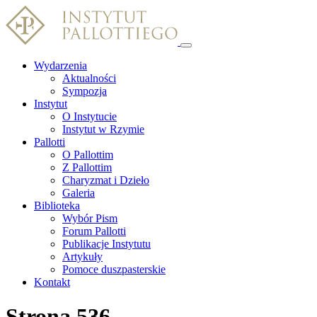
Wydarzenia
Aktualności
Sympozja
Instytut
O Instytucie
Instytut w Rzymie
Pallotti
O Pallottim
Z Pallottim
Charyzmat i Dzieło
Galeria
Biblioteka
Wybór Pism
Forum Pallotti
Publikacje Instytutu
Artykuły
Pomoce duszpasterskie
Kontakt
Strona 536