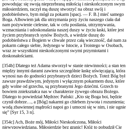
powodując się swoją nieprzebraną miłością i nieskończonym swym
miłosierdziem, raczył mą duszę stworzyć na obraz swój i
podobieństwo, bym mógł za pokarm [spacj. — F. B.] mieć samego
Boga. Albowiem jak dla utrzymania przy życiu naszego ciała dał
nam pożywienie cielesne, tak w celu posilania, utrzymywania,
wzmacniania i udoskonalania naszej duszy w życiu łaski, które jest
życiem przybranych synów Bożych, a wiedzie duszę do
podobieństwa z Bogiem w chwale przez całą wieczność, dał nam za
pokarm całego siebie, Jedynego w Istocie, a Troistego w Osobach,
wraz ze wszystkimi nieskończonymi swymi przymiotami i
doskonałościami.
[354b] Dlatego też Adama stworzył w stanie niewinności; a stan ten
między innymi darami zawiera szczególnie łaskę uświęcającą, która
wynosi nas do godności przybranych dzieci Bożych. Toteż Bóg był
zawsze prawdziwym, jedynym i wyłącznym pokarmem dusz, które
gdy wolne od grzechu, są przybranymi Jego dziećmi. Grzech to
bowiem zniekształca nas w charakterze żywego obrazu Bożego.
Dlatego to powiedział Mędrzec Pański: „Kto się Boga boi, będzie
czynił dobrze…, a [Bóg] nakarmi go chlebem żywota i rozumienia;
wodą zbawiennej mądrości napoi go i umocni się w nim, i nie ugnie
się” [Syr 15, 3 n].
[354c] Ach, Boże mój, Miłości Nieskończona, Miłości
niewypowiedziana, Miłosierdzie bez granic! Któż to pobudził Cię