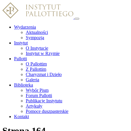
Wydarzenia
Aktualności
Sympozja
Instytut
O Instytucie
Instytut w Rzymie
Pallotti
O Pallottim
Z Pallottim
Charyzmat i Dzieło
Galeria
Biblioteka
Wybór Pism
Forum Pallotti
Publikacje Instytutu
Artykuły
Pomoce duszpasterskie
Kontakt
Strona 164