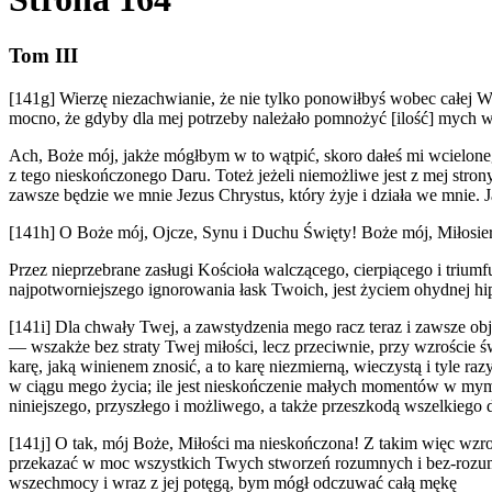
Tom III
[141g] Wierzę niezachwianie, że nie tylko ponowiłbyś wobec całej W
mocno, że gdyby dla mej potrzeby należało pomnożyć [ilość] mych ws
Ach, Boże mój, jakże mógłbym w to wątpić, skoro dałeś mi wcielone
z tego nieskończonego Daru. Toteż jeżeli niemożliwe jest z mej stron
zawsze będzie we mnie Jezus Chrystus, który żyje i działa we mnie
[141h] O Boże mój, Ojcze, Synu i Duchu Święty! Boże mój, Miłosierd
Przez nieprzebrane zasługi Kościoła walczącego, cierpiącego i triumf
najpotworniejszego ignorowania łask Twoich, jest życiem ohydnej hipok
[141i] Dla chwały Twej, a zawstydzenia mego racz teraz i zawsze ob
— wszakże bez straty Twej miłości, lecz przeciwnie, przy wzroście ś
karę, jaką winienem znosić, a to karę niezmierną, wieczystą i tyle raz
w ciągu mego życia; ile jest nieskończenie małych momentów w mym 
niniejszego, przyszłego i możliwego, a także przeszkodą wszelkiego d
[141j] O tak, mój Boże, Miłości ma nieskończona! Z takim więc wzrost
przekazać w moc wszystkich Twych stworzeń rozumnych i bez-rozumn
wszechmocy i wraz z jej potęgą, bym mógł odczuwać całą mękę