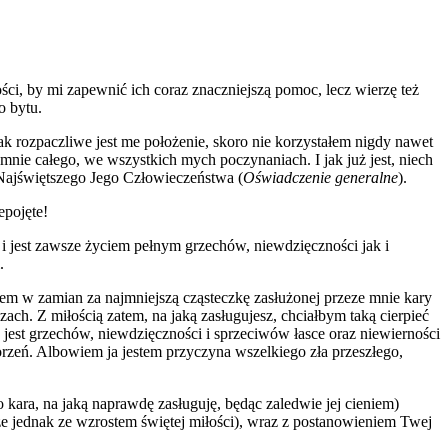
ci, by mi zapewnić ich coraz znaczniejszą pomoc, lecz wierzę też
o bytu.
 rozpaczliwe jest me położenie, skoro nie korzystałem nigdy nawet
 mnie całego, we wszystkich mych poczynaniach. I jak już jest, niech
 Najświętszego Jego Człowieczeństwa (
Oświadczenie generalne
).
epojęte!
o i jest zawsze życiem pełnym grzechów, niewdzięczności jak i
.
iem w zamian za najmniejszą cząsteczkę zasłużonej przeze mnie kary
ach. Z miłością zatem, na jaką zasługujesz, chciałbym taką cierpieć
ile jest grzechów, niewdzięczności i sprzeciwów łasce oraz niewierności
rzeń. Albowiem ja jestem przyczyna wszelkiego zła przeszłego,
o kara, na jaką naprawdę zasługuję, będąc zaledwie jej cieniem)
jednak ze wzrostem świętej miłości), wraz z postanowieniem Twej