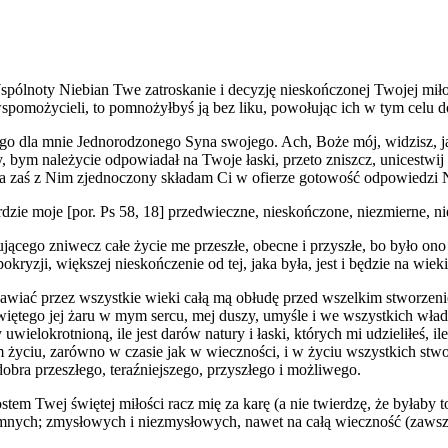
spólnoty Niebian Twe zatroskanie i decyzję nieskończonej Twojej miłoś
pomożycieli, to pomnożyłbyś ją bez liku, powołując ich w tym celu d
go dla mnie Jednorodzonego Syna swojego. Ach, Boże mój, widzisz, jak
y, bym należycie odpowiadał na Twoje łaski, przeto zniszcz, unicestwij
. Ja zaś z Nim zjednoczony składam Ci w ofierze gotowość odpowiedzi
zie moje [por. Ps 58, 18] przedwieczne, nieskończone, niezmierne, ni
ującego zniwecz całe życie me przeszłe, obecne i przyszłe, bo było on
ryzji, większej nieskończenie od tej, jaka była, jest i będzie na wieki
jawiać przez wszystkie wieki całą mą obłudę przed wszelkim stworzen
więtego jej żaru w mym sercu, mej duszy, umyśle i we wszystkich władz
y uwielokrotnioną, ile jest darów natury i łaski, których mi udzieliłeś, 
życiu, zarówno w czasie jak w wieczności, i w życiu wszystkich stwo
obra przeszłego, teraźniejszego, przyszłego i możliwego.
em Twej świętej miłości racz mię za karę (a nie twierdzę, że byłaby t
ych; zmysłowych i niezmysłowych, nawet na całą wieczność (zawsze 