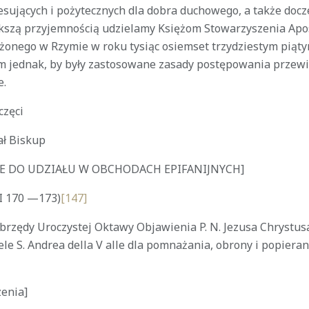
resujących i pożytecznych dla dobra duchowego, a także doc
iększą przyjemnością udzielamy Księżom Stowarzyszenia Apo
łożonego w Rzymie w roku tysiąc osiemset trzydziestym piąt
tym jednak, by były zastosowane zasady postępowania przew
e.
częci
ał Biskup
E DO UDZIAŁU W OBCHODACH EPIFANIJNYCH]
VI 170 —173)
[147]
brzędy Uroczystej Oktawy Objawienia P. N. Jezusa Chrystu
le S. Andrea della V alle dla pomnażania, obrony i popieran
zenia]