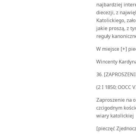
najbardziej inte
diecezji, z najw
Katolickiego, za
jakie proszą, z 
reguły kanoniczn
W miejsce [+] pie
Wincenty Kardyn
36.
[ZAPROSZENI
(2 I 1850; OOCC 
Zaproszenie na o
czcigodnym koście
wiary katolickiej
[pieczęć Zjednoc