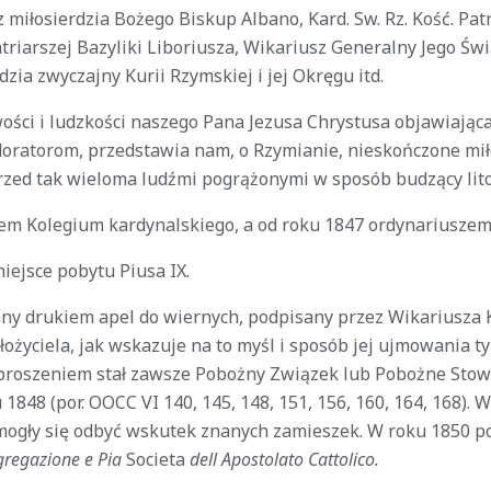
z miłosierdzia Bożego Biskup Albano, Kard. Sw. Rz. Kość. Patr
triarszej Bazyliki Liboriusza, Wikariusz Generalny Jego Św
zia zwyczajny Kurii Rzymskiej i jej Okręgu itd.
ości i ludzkości naszego Pana Jezusa Chrystusa objawiająca
oratorom, przedstawia nam, o Rzymianie, nieskończone mił
zed tak wieloma ludźmi pogrążonymi w sposób budzący lit
em Kolegium kardynalskiego, a od roku 1847 ordynariuszem 
ejsce pobytu Piusa IX.
any drukiem apel do wiernych, podpisany przez Wikariusza 
ożyciela, jak wskazuje na to myśl i sposób jej ujmowania t
proszeniem stał zawsze Pobożny Związek lub Pobożne Stow
u 1848 (por. OOCC VI 140, 145, 148, 151, 156, 160, 164, 168). 
 mogły się odbyć wskutek znanych zamieszek. W roku 1850 p
gregazione e Pia
Societa
dell Apostolato Cattolico.