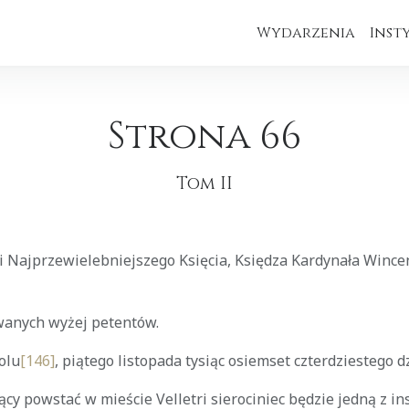
Wydarzenia
Inst
Strona 66
Tom II
i Najprzewielebniejszego Księcia, Księdza Kardynała Wince
anych wyżej petentów.
olu
[146]
, piątego listopada tysiąc osiemset czterdziestego d
cy powstać w mieście Velletri sierociniec będzie jedną z ins