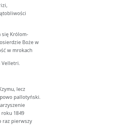
izi,
iątobliwości
 się Królom-
osierdzie Boże w
ość w mrokach
Velletri.
Kzymu, lecz
ypowo pallotyński.
arzyszenie
W roku 1849
o raz pierwszy