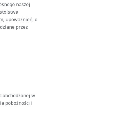
zesnego naszej
stolstwa
ym, upoważnień, o
idziane przez
sa obchodzonej w
ia pobożności i