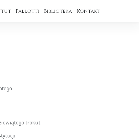
ytut
Pallotti
Biblioteka
Kontakt
ntego
ziewiątego [roku].
tytucji