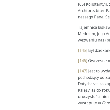
[65] Konstantyn, 
Archiprezbiter Pa
naszego Pana, Sęd
Tajemnica łaskaw
Mędrcom, Jego Ad
wezwaniu nas (pr
[145]
Był dziekan
[146]
Ówczesne mi
[147]
Jest to wyd
pochodzący od Zał
Dotychczas za za
Księży, aż do rok
uroczystości nie
występuje
la Con