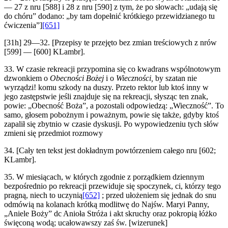
— 27 z nru [588] i 28 z nru [590] z tym, że po słowach: „udają się
do chóru” dodano: „by tam dopełnić krótkiego przewidzianego tu
ćwiczenia”]
[651]
[31h] 29—32. [Przepisy te przejęto bez zmian treściowych z nrów
[599] — [600] KLambr].
33. W czasie rekreacji przypomina się co kwadrans wspólnotowym
dzwonkiem o
Obecności Bożej
i o
Wieczności,
by szatan nie
wyrządzi! komu szkody na duszy. Przeto rektor lub ktoś inny w
jego zastępstwie jeśli znajduje się na rekreacji, słysząc ten znak,
powie: „Obecność Boża”, a pozostali odpowiedzą: „Wieczność”. To
samo, głosem pobożnym i poważnym, powie się także, gdyby ktoś
zapalił się zbytnio w czasie dyskusji. Po wypowiedzeniu tych słów
zmieni się przedmiot rozmowy
34. [Cały ten tekst jest dokładnym powtórzeniem całego nru [602;
KLambr].
35. W miesiącach, w których zgodnie z porządkiem dziennym
bezpośrednio po rekreacji przewiduje się spoczynek, ci, którzy tego
pragną, niech to uczynią
[652]
; przed ułożeniem się jednak do snu
odmówią na kolanach krótką modlitwę do Najśw. Maryi Panny,
„Aniele Boży” dc Anioła Stróża i akt skruchy oraz pokropią łóżko
święconą wodą; ucałowawszy zaś św. [wizerunek]