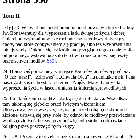
Tom II
[31g] 23. W kwadrans przed południem odmówią w chórze Psalmy
św. Bonawentury dla wyproszenia łaski świętego życia i dobrej
śmierci po czym odprawi się rachunek szczegółowy dotyczący
cnoty, nad które zdobywaniem się pracuje, albo też wykorzeniania
jakiejś wady. Dokona się też krótkiego przeglądu tego, co się robiło
od porannego wstawania aż do tej chwili oraz odmówi się resztę
przepisanych modlitw
[650]
.
24. Bracia zaś pomocnicy w miejsce Psalmów odmówią pięć razy
„Ojcze [nasz]”, „Zdrowaś” i „Chwała Ojcu” na pamiątkę męki Pana
naszego Jezusa Chrystusa i cierpień Najśw. Maryi Panny dla
wyproszenia życia w łasce i umierania śmiercią sprawiedliwych.
25. Po ukończeniu modlitw udadzą się do refektarza. Wszedłszy
tam, skłonią się głęboko przed świętym wizerunkiem
Ukrzyżowanego i wszyscy, trzymając przed sobą ręce skromnie
złożone, ustawią się przy stole, by odmówić modlitwy przewidziane
w obrzędzie Kościół; św. przy poświęceniu stołu, a odmawiane
kolejno przez poszczególnych księży.
26—28. [Przepisy te przejęto bez zmian treściowych z KLambr: 26