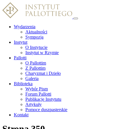
Wydarzenia
Aktualności
Sympozja
Instytut
O Instytucie
Instytut w Rzymie
Pallotti
O Pallottim
Z Pallottim
Charyzmat i Dzieło
Galeria
Biblioteka
Wybór Pism
Forum Pallotti
Publikacje Instytutu
Artykuły
Pomoce duszpasterskie
Kontakt
Strona 350