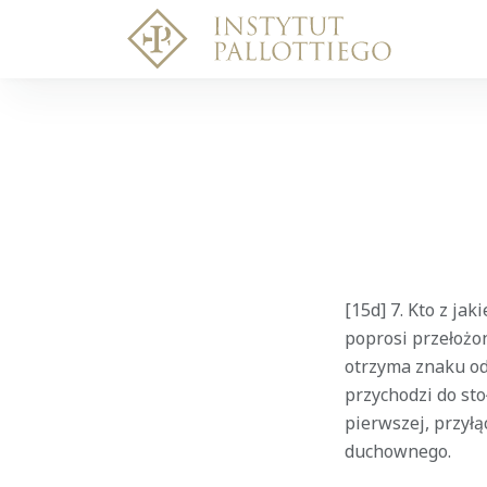
[15d] 7. Kto z ja
poprosi przełożo
otrzyma znaku od 
przychodzi do sto
pierwszej, przyłą
duchownego.