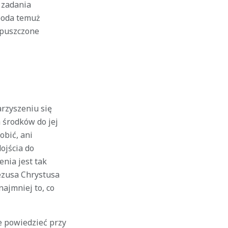
 zadania
 poda temuż
opuszczone
rzyszeniu się
 środków do jej
obić, ani
ojścia do
nia jest tak
Jezusa Chrystusa
ajmniej to, co
ie powiedzieć przy