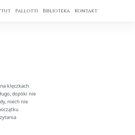
ytut
Pallotti
Biblioteka
Kontakt
 na klęczkach
długo, dopóki nie
dy, niech nie
 początku
czytania