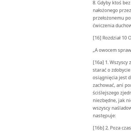
8. Gdyby ktoś be
nałożonego przez
przełożonemu pow
ćwiczenia duchow
[16]
Rozdział 10 
„A owocem sprawie
[16a] 1. Wszyscy
starać o zdobyci
osiągnięcia jest 
zachować, ani po
ściślejszego zje
niezbędne, jak n
wszyscy naśladow
następuje:
[16b] 2. Poza cza