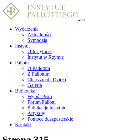
Wydarzenia
Aktualności
Sympozja
Instytut
O Instytucie
Instytut w Rzymie
Pallotti
O Pallottim
Z Pallottim
Charyzmat i Dzieło
Galeria
Biblioteka
Wybór Pism
Forum Pallotti
Publikacje Instytutu
Artykuły
Pomoce duszpasterskie
Kontakt
Strona 315