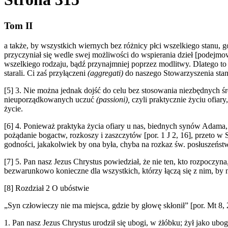
Tom II
a także, by wszystkich wiernych bez różnicy płci wszelkiego stanu, g
przyczyniał się wedle swej możliwości do wspierania dzieł [podejmow
wszelkiego rodzaju, bądź przynajmniej poprzez modlitwy. Dlatego to 
starali. Ci zaś przyłączeni
(aggregati)
do naszego Stowarzyszenia sta
[5] 3. Nie można jednak dojść do celu bez stosowania niezbędnych 
nieuporządkowanych uczuć
(passioni),
czyli praktycznie życiu ofiar
życie.
[6] 4. Ponieważ praktyka życia ofiary u nas, biednych synów Adama,
pożądanie bogactw, rozkoszy i zaszczytów [por. 1 J 2, 16], przeto 
godności, jakakolwiek by ona była, chyba na rozkaz św. posłuszeństw
[7] 5. Pan nasz Jezus Chrystus powiedział, że nie ten, kto rozpoczyn
bezwarunkowo konieczne dla wszystkich, którzy łączą się z nim, by na
[8]
Rozdział 2 O ubóstwie
„Syn człowieczy nie ma miejsca, gdzie by głowę skłonił” [por. Mt 8, 
1. Pan nasz Jezus Chrystus urodził się ubogi, w żłóbku; żył jako ub