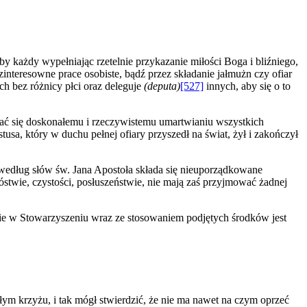
by każdy wypełniając rzetelnie przykazanie miłości Boga i bliźniego,
interesowne prace osobiste, bądź przez składanie jałmużn czy ofiar
ch bez różnicy płci oraz deleguje
(deputa)
[527]
innych, aby się o to
wać się doskonałemu i rzeczywistemu umartwianiu wszystkich
sa, który w duchu pełnej ofiary przyszedł na świat, żył i zakończył
 według słów św. Jana Apostoła składa się nieuporządkowane
stwie, czystości, posłuszeństwie, nie mają zaś przyjmować żadnej
ie w Stowarzyszeniu wraz ze stosowaniem podjętych środków jest
łym krzyżu, i tak mógł stwierdzić, że nie ma nawet na czym oprzeć