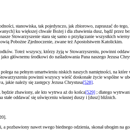
odności, stanowiska, tak pojedynczo, jak zbiorowo, zapraszać do tego, 
anych] ku większej chwale Bożej i dla zbawienia dusz, bądź przez bez
nasze Stowarzyszenie stara się samo o przyłączanie wszystkich wierny
nowią Pobożne Zjednoczenie, zwane też Apostolstwem Katolickim.
środków. Toteż wszyscy, którzy żyją w Stowarzyszeniu, powinni odda
y, jako głównemu środkowi do naśladowania Pana naszego Jezusa Chrystu
 polega na pełnym umartwieniu niskich naszych namiętności, na które
w Stowarzyszeniu powinni wszyscy wieść doskonałe życie wspólne w ubó
a, jakie należy się zastępcy Jezusa Chrystusa
[528]
.
a, będzie zbawiony, ale kto wytrwa aż do końca
[529]
; dlatego wytrwan
 stałe oddawać się uświęceniu własnej duszy i [dusz] bliźnich.
20].
ogi, a pozbawiony nawet swego biednego odzienia, skonał ubogim na go