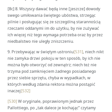
[8c] 8. Wszyscy dawać będą inne [jeszcze] dowody
swego umiłowania świętego ubóstwa, strzegąc
pilnie i posługując się ze szczególną starannością
rzeczami oddanymi im do użytku, by nie zużywać
ich więcej niż tego wymaga potrzeba oraz by przez
niedbalstwo nie uległy zniszczeniu.
9. Przebywając w świętym ustroniu
[531]
, niech nikt
nie zamyka drzwi pokoju w ten sposób, by ich nie
można było otworzyć od zewnątrz; niech też nie
trzyma pod zamknięciem żadnego posiadanego
przez siebie sprzętu, chyba w wypadkach, w
których według zdania rektora można postąpić
inaczej
[532]
[530]
W oryginale, poprawionym jednak przez
Pallottiego, po „tak dalece je kochając” czytamy