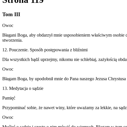
Tom III
Owoc
Błagani Boga, aby obdarzył mnie usposobieniem właściwym osobie d
stworzenia.
12. Pouczenie. Sposób postępowania z bliźnimi
Dla wszystkich bądź uprzejmy, nikomu nie schlebiaj, zażyłością obda
Owoc
Błagam Boga, by upodobnił mnie do Pana naszego Jezusa Chrystusa 
13. Medytacja o sądzie
Pamięć
Przypominać sobie, że nawet winy, które uważamy za lekkie, na sądzie
Owoc
Myśleć o sądzie i często o nim mówić do wiernych. Błagam w tym cel