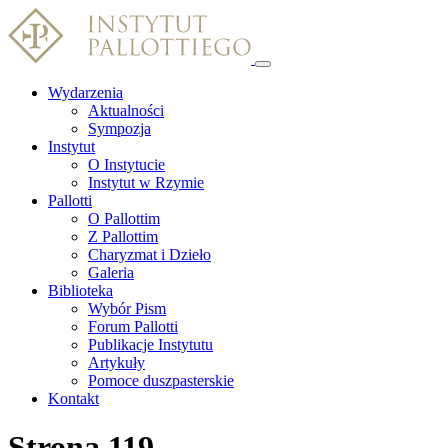
Wydarzenia
Aktualności
Sympozja
Instytut
O Instytucie
Instytut w Rzymie
Pallotti
O Pallottim
Z Pallottim
Charyzmat i Dzieło
Galeria
Biblioteka
Wybór Pism
Forum Pallotti
Publikacje Instytutu
Artykuły
Pomoce duszpasterskie
Kontakt
Strona 119