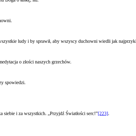
howni.
zystkie ludy i by sprawił, aby wszyscy duchowni wiedli jak najprzykła
medytacja o złości naszych grzechów.
zy spowiedzi.
 siebie i za wszystkich. „Przyjdź Światłości serc!”
[223]
.