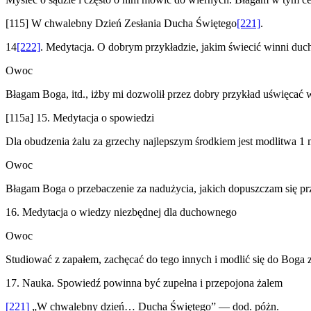
[115] W chwalebny Dzień Zesłania Ducha Świętego
[221]
.
14
[222]
. Medytacja. O dobrym przykładzie, jakim świecić winni duc
Owoc
Błagam Boga, itd., iżby mi dozwolił przez dobry przykład uświęcać ws
[115a] 15. Medytacja o spowiedzi
Dla obudzenia żalu za grzechy najlepszym środkiem jest modlitwa 1 
Owoc
Błagam Boga o przebaczenie za nadużycia, jakich dopuszczam się pr
16. Medytacja o wiedzy niezbędnej dla duchownego
Owoc
Studiować z zapałem, zachęcać do tego innych i modlić się do Boga za
17. Nauka. Spowiedź powinna być zupełna i przepojona żalem
[221]
„W chwalebny dzień… Ducha Świętego” — dod. póżn.