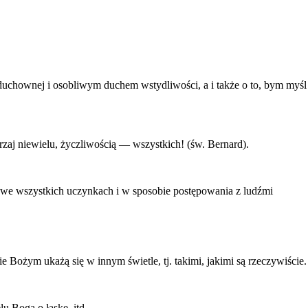
uchownej i osobliwym duchem wstydliwości, a i także o to, bym myśl 
rzaj niewielu, życzliwością — wszystkich! (św. Bernard).
we wszystkich uczynkach i w sposobie postępowania z ludźmi
 Bożym ukażą się w innym świetle, tj. takimi, jakimi są rzeczywiście.
u Boga o łaskę, itd.