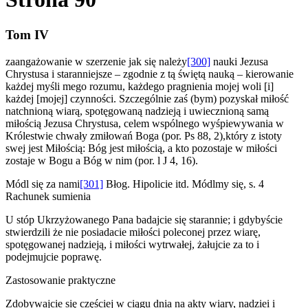
Tom IV
zaangażowanie w szerzenie jak się należy
[300]
nauki Jezusa
Chrystusa i staranniejsze – zgodnie z tą świętą nauką – kierowanie
każdej myśli mego rozumu, każdego pragnienia mojej woli [i]
każdej [mojej] czynności. Szczególnie zaś (bym) pozyskał miłość
natchnioną wiarą, spotęgowaną nadzieją i uwiecznioną samą
miłością Jezusa Chrystusa, celem wspólnego wyśpiewywania w
Królestwie chwały zmiłowań Boga (por. Ps 88, 2),który z istoty
swej jest Miłością: Bóg jest miłością, a kto pozostaje w miłości
zostaje w Bogu a Bóg w nim (por. l J 4, 16).
Módl się za nami
[301]
Błog. Hipolicie itd. Módlmy się, s. 4
Rachunek sumienia
U stóp Ukrzyżowanego Pana badajcie się starannie; i gdybyście
stwierdzili że nie posiadacie miłości poleconej przez wiarę,
spotęgowanej nadzieją, i miłości wytrwałej, żałujcie za to i
podejmujcie poprawę.
Zastosowanie praktyczne
Zdobywajcie się częściej w ciągu dnia na akty wiary, nadziei i