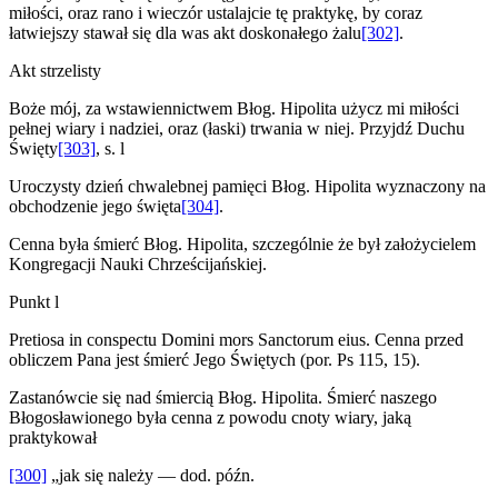
miłości, oraz rano i wieczór ustalajcie tę praktykę, by coraz
łatwiejszy stawał się dla was akt doskonałego żalu
[302]
.
Akt strzelisty
Boże mój, za wstawiennictwem Błog. Hipolita użycz mi miłości
pełnej wiary i nadziei, oraz (łaski) trwania w niej. Przyjdź Duchu
Święty
[303]
, s. l
Uroczysty dzień chwalebnej pamięci Błog. Hipolita wyznaczony na
obchodzenie jego święta
[304]
.
Cenna była śmierć Błog. Hipolita, szczególnie że był założycielem
Kongregacji Nauki Chrześcijańskiej.
Punkt l
Pretiosa in conspectu Domini mors Sanctorum eius. Cenna przed
obliczem Pana jest śmierć Jego Świętych (por. Ps 115, 15).
Zastanówcie się nad śmiercią Błog. Hipolita. Śmierć naszego
Błogosławionego była cenna z powodu cnoty wiary, jaką
praktykował
[300]
„jak się należy — dod. późn.