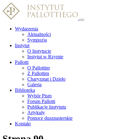
Wydarzenia
Aktualności
Sympozja
Instytut
O Instytucie
Instytut w Rzymie
Pallotti
O Pallottim
Z Pallottim
Charyzmat i Dzieło
Galeria
Biblioteka
Wybór Pism
Forum Pallotti
Publikacje Instytutu
Artykuły
Pomoce duszpasterskie
Kontakt
Strona 90