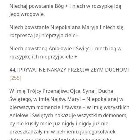
Niechaj powstanie Bóg + i niech w rozsypkę idą
Jego wrogowie.
Niech powstanie Niepokalana Maryja i niech się
rozproszą Jej nieprzyja ciele+.
Niech powstaną Aniołowie i Święci i niech idą w
rozsypkę ich nieprzyjaciele +.
44.
[PRYWATNE NAKAZY PRZECIW ZŁYM DUCHOM]
[255]
W imię Trójcy Przenajśw.: Ojca, Syna i Ducha
Świętego, w imię Najśw. Maryi – Niepokalanej w
pierwszym momencie i zawsze – w imię wszystkich
Aniołów i Świętych nakazuję wszystkim demonom,
by nie kusiły mnie już nigdy i nigdy już nie
przeszkadzały mi w pełnieniu jakiegokolwiek
dobra, oraz by nie pobudzały mnie nigdy do