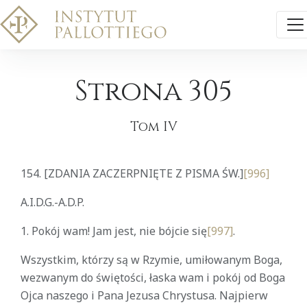
Strona 305
Tom IV
154.
[ZDANIA ZACZERPNIĘTE Z PISMA ŚW.]
[996]
A.I.D.G.-A.D.P.
1. Pokój wam! Jam jest, nie bójcie się
[997]
.
Wszystkim, którzy są w Rzymie, umiłowanym Boga,
wezwanym do świętości, łaska wam i pokój od Boga
Ojca naszego i Pana Jezusa Chrystusa. Najpierw