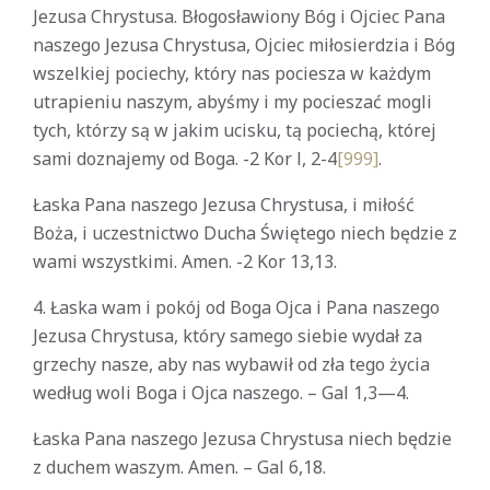
Jezusa Chrystusa. Błogosławiony Bóg i Ojciec Pana
naszego Jezusa Chrystusa, Ojciec miłosierdzia i Bóg
wszelkiej pociechy, który nas pociesza w każdym
utrapieniu naszym, abyśmy i my pocieszać mogli
tych, którzy są w jakim ucisku, tą pociechą, której
sami doznajemy od Boga. -2 Kor l, 2-4
[999]
.
Łaska Pana naszego Jezusa Chrystusa, i miłość
Boża, i uczestnictwo Ducha Świętego niech będzie z
wami wszystkimi. Amen. -2 Kor 13,13.
4. Łaska wam i pokój od Boga Ojca i Pana naszego
Jezusa Chrystusa, który samego siebie wydał za
grzechy nasze, aby nas wybawił od zła tego życia
według woli Boga i Ojca naszego. – Gal 1,3—4.
Łaska Pana naszego Jezusa Chrystusa niech będzie
z duchem waszym. Amen. – Gal 6,18.