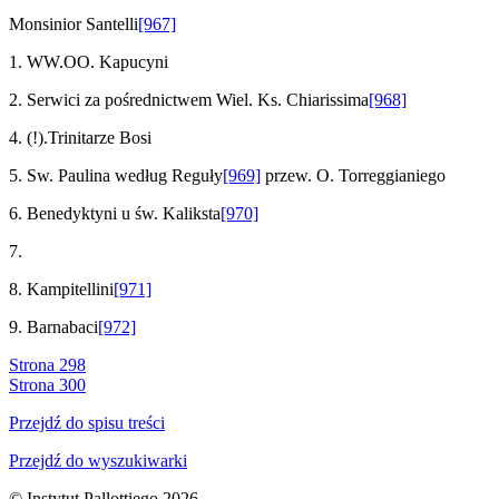
Monsinior Santelli
[967]
1. WW.OO. Kapucyni
2. Serwici za pośrednictwem Wiel. Ks. Chiarissima
[968]
4. (!).Trinitarze Bosi
5. Sw. Paulina według Reguły
[969]
przew. O. Torreggianiego
6. Benedyktyni u św. Kaliksta
[970]
7.
8. Kampitellini
[971]
9. Barnabaci
[972]
Strona 298
Strona 300
Przejdź do spisu treści
Przejdź do wyszukiwarki
© Instytut Pallottiego 2026