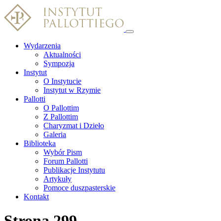
Wydarzenia
Aktualności
Sympozja
Instytut
O Instytucie
Instytut w Rzymie
Pallotti
O Pallottim
Z Pallottim
Charyzmat i Dzieło
Galeria
Biblioteka
Wybór Pism
Forum Pallotti
Publikacje Instytutu
Artykuły
Pomoce duszpasterskie
Kontakt
Strona 299