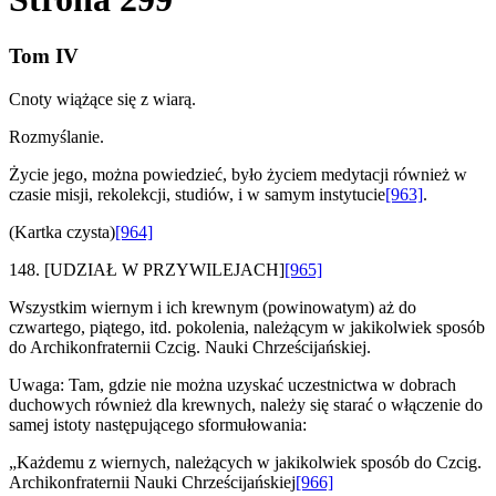
Tom IV
Cnoty wiążące się z wiarą.
Rozmyślanie.
Życie jego, można powiedzieć, było życiem medytacji również w
czasie misji, rekolekcji, studiów, i w samym instytucie
[963]
.
(Kartka czysta)
[964]
148.
[UDZIAŁ W PRZYWILEJACH]
[965]
Wszystkim wiernym i ich krewnym (powinowatym) aż do
czwartego, piątego, itd. pokolenia, należącym w jakikolwiek sposób
do Archikonfraternii Czcig. Nauki Chrześcijańskiej.
Uwaga: Tam, gdzie nie można uzyskać uczestnictwa w dobrach
duchowych również dla krewnych, należy się starać o włączenie do
samej istoty następującego sformułowania:
„Każdemu z wiernych, należących w jakikolwiek sposób do Czcig.
Archikonfraternii Nauki Chrześcijańskiej
[966]