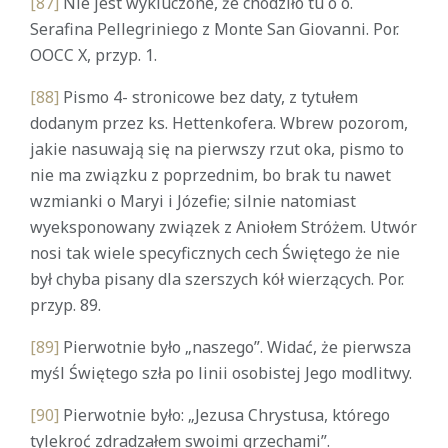
[87]
Nie jest wykluczone, że chodziło tu o o.
Serafina Pellegriniego z Monte San Giovanni. Por.
OOCC X, przyp. 1.
[88]
Pismo 4- stronicowe bez daty, z tytułem
dodanym przez ks. Hettenkofera. Wbrew pozorom,
jakie nasuwają się na pierwszy rzut oka, pismo to
nie ma związku z poprzednim, bo brak tu nawet
wzmianki o Maryi i Józefie; silnie natomiast
wyeksponowany związek z Aniołem Stróżem. Utwór
nosi tak wiele specyficznych cech Świętego że nie
był chyba pisany dla szerszych kół wierzących. Por.
przyp. 89.
[89]
Pierwotnie było „naszego”. Widać, że pierwsza
myśl Świętego szła po linii osobistej Jego modlitwy.
[90]
Pierwotnie było: „Jezusa Chrystusa, którego
tylekroć zdradzałem swoimi grzechami”.