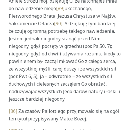
Aniele Stróżu mój, dziękuję Ci że natchnąłeś mnie
do nawiedzenie mego
[89]
ukochanego,
Pierworodnego Brata, Jezusa Chrystusa w Najśw.
Sakramencie Ołtarza
[90]
. A dziękuję tym bardziej,
że czuję ogromną potrzebę takiego nawiedzenia.
Jestem jednak niegodny stanąć przed Nim:
niegodny, gdyż poczęty w grzechu (por. Ps 50, 7);
niegodny, gdyż od chwili używania rozumu, kiedy to
powinienem był zaczął miłować Go z całego serca,
ze wszystkiej myśli, całej duszy i ze wszystkich sił
(por. Pwt 6, 5), ja – odwrotnie – ze wszystkich sił
duchowych i cielesnych zacząłem Go obrażać,
nadużywając wszystkich Jego darów natury i łaski; i
jeszcze bardziej niegodny
[86]
Za czasów Pallottiego przyjmowało się na ogół
ten tytuł przypisywany Matce Bożej.