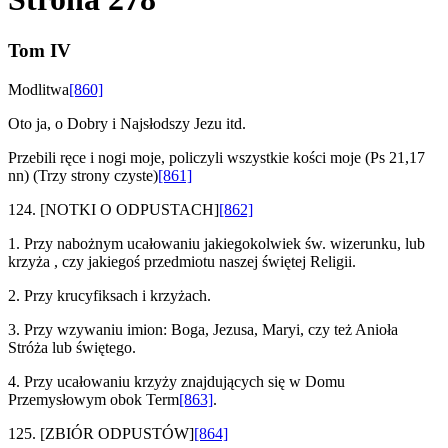
Tom IV
Modlitwa
[860]
Oto ja, o Dobry i Najsłodszy Jezu itd.
Przebili ręce i nogi moje, policzyli wszystkie kości moje (Ps 21,17
nn) (Trzy strony czyste)
[861]
124.
[NOTKI O ODPUSTACH]
[862]
1. Przy nabożnym ucałowaniu jakiegokolwiek św. wizerunku, lub
krzyża , czy jakiegoś przedmiotu naszej świętej Religii.
2. Przy krucyfiksach i krzyżach.
3. Przy wzywaniu imion: Boga, Jezusa, Maryi, czy też Anioła
Stróża lub świętego.
4. Przy ucałowaniu krzyży znajdujących się w Domu
Przemysłowym obok Term
[863]
.
125.
[ZBIÓR ODPUSTÓW]
[864]