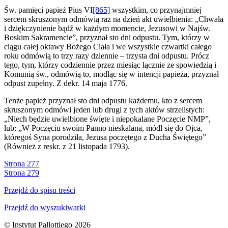
Św. pamięci papież Pius VI
[865]
wszystkim, co przynajmniej
sercem skruszonym odmówią raz na dzień akt uwielbienia: „Chwała
i dziękczynienie bądź w każdym momencie, Jezusowi w Najśw.
Boskim Sakramencie”, przyznał sto dni odpustu. Tym, którzy w
ciągu całej oktawy Bożego Ciała i we wszystkie czwartki całego
roku odmówią to trzy razy dziennie – trzysta dni odpustu. Prócz
tego, tym, którzy codziennie przez miesiąc łącznie ze spowiedzią i
Komunią św., odmówią to, modląc się w intencji papieża, przyznał
odpust zupełny. Z dekr. 14 maja 1776.
Tenże papież przyznał sto dni odpustu każdemu, kto z sercem
skruszonym odmówi jeden lub drugi z tych aktów strzelistych:
„Niech będzie uwielbione święte i niepokalane Poczęcie NMP”,
lub: „W Poczęciu swoim Panno nieskalana, módl się do Ojca,
któregoś Syna porodziła, Jezusa poczętego z Ducha Świętego”
(Również z reskr. z 21 listopada 1793).
Strona 277
Strona 279
Przejdź do spisu treści
Przejdź do wyszukiwarki
© Instytut Pallottiego 2026