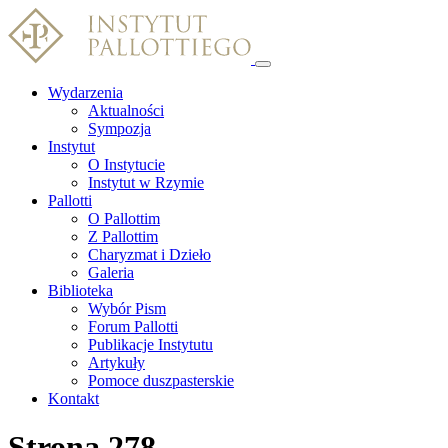
Wydarzenia
Aktualności
Sympozja
Instytut
O Instytucie
Instytut w Rzymie
Pallotti
O Pallottim
Z Pallottim
Charyzmat i Dzieło
Galeria
Biblioteka
Wybór Pism
Forum Pallotti
Publikacje Instytutu
Artykuły
Pomoce duszpasterskie
Kontakt
Strona 278