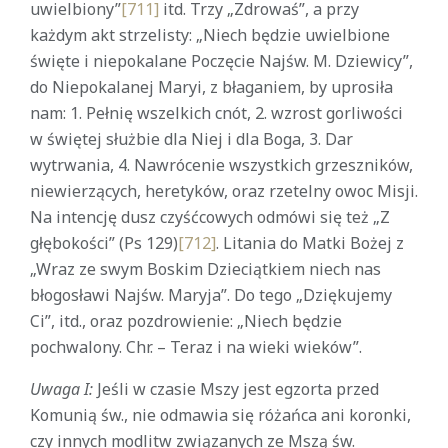
uwielbiony”
[711]
itd. Trzy „Zdrowaś”, a przy
każdym akt strzelisty: „Niech będzie uwielbione
święte i niepokalane Poczęcie Najśw. M. Dziewicy”,
do Niepokalanej Maryi, z błaganiem, by uprosiła
nam: 1. Pełnię wszelkich cnót, 2. wzrost gorliwości
w świętej służbie dla Niej i dla Boga, 3. Dar
wytrwania, 4. Nawrócenie wszystkich grzeszników,
niewierzących, heretyków, oraz rzetelny owoc Misji.
Na intencję dusz czyśćcowych odmówi się też „Z
głębokości” (Ps 129)
[712]
. Litania do Matki Bożej z
„Wraz ze swym Boskim Dzieciątkiem niech nas
błogosławi Najśw. Maryja”. Do tego „Dziękujemy
Ci”, itd., oraz pozdrowienie: „Niech będzie
pochwalony. Chr. – Teraz i na wieki wieków”.
Uwaga I:
Jeśli w czasie Mszy jest egzorta przed
Komunią św., nie odmawia się różańca ani koronki,
czy innych modlitw związanych ze Mszą św.