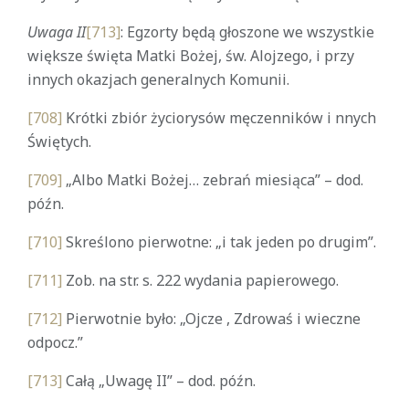
Uwaga II
[713]
: Egzorty będą głoszone we wszystkie
większe święta Matki Bożej, św. Alojzego, i przy
innych okazjach generalnych Komunii.
[708]
Krótki zbiór życiorysów męczenników i nnych
Świętych.
[709]
„Albo Matki Bożej… zebrań miesiąca” – dod.
późn.
[710]
Skreślono pierwotne: „i tak jeden po drugim”.
[711]
Zob. na str. s. 222 wydania papierowego.
[712]
Pierwotnie było: „Ojcze , Zdrowaś i wieczne
odpocz.”
[713]
Całą „Uwagę II” – dod. późn.