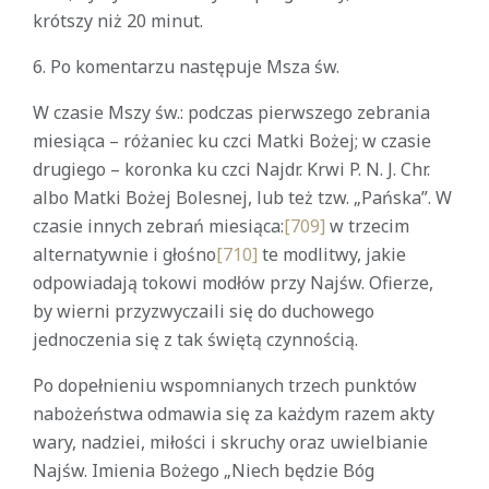
krótszy niż 20 minut.
6. Po komentarzu następuje Msza św.
W czasie Mszy św.: podczas pierwszego zebrania
miesiąca – różaniec ku czci Matki Bożej; w czasie
drugiego – koronka ku czci Najdr. Krwi P. N. J. Chr.
albo Matki Bożej Bolesnej, lub też tzw. „Pańska”. W
czasie innych zebrań miesiąca:
[709]
w trzecim
alternatywnie i głośno
[710]
te modlitwy, jakie
odpowiadają tokowi modłów przy Najśw. Ofierze,
by wierni przyzwyczaili się do duchowego
jednoczenia się z tak świętą czynnością.
Po dopełnieniu wspomnianych trzech punktów
nabożeństwa odmawia się za każdym razem akty
wary, nadziei, miłości i skruchy oraz uwielbianie
Najśw. Imienia Bożego „Niech będzie Bóg