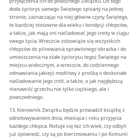
przyłączenia ich do pobożnego Związku. Do tego
doda życiorys samego Świętego spisany na jednej
stronie, zaznaczając na niej główne czyny Świętego,
te bardziej stosowne dla wieku i kondycji chłopców,
a także, jak mają oni naśladować jego cnoty w ciągu
swego życia. Wreszcie zobowiąże się wszystkich
chłopców do pilnowania oprawionego obrazka i do
umieszczenia na stałe życiorysu tegoż Świętego na
miejscu widocznym, a wreszcie, do codziennego
odmawiania jakiejś modlitwy z prośbą o doskonałe
naśladowanie jego cnót, a także, o jak najgłębszą
nienawiść grzechu nie tylko ciężkiego, ale i
powszedniego.
13. Kierownik Związku będzie prowadził książkę z
odnotowywaniem dnia, miesiąca i roku przyjęcia
każdego chłopca. Notuje się też ich wiek, czy odbyli
już spowiedź, czy są po bierzmowaniu i po Komunii