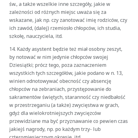
św., a także wszelkie inne szczegóły, jakie w
zależności od różnych miejsc uważa się za
wskazane, jak np. czy zanotować imię rodziców, czy
ich zawód, (dalej) rzemiosło chłopców, ich studia,
szkołę, nauczyciela, itd.
14. Każdy asystent będzie też miał osobny zeszyt,
by notować w nim jedynie chłopców swojej
Dziesiątki; prócz tego, poza zaznaczeniem
wszystkich tych szczegółów, jakie podano w n. 13,
winien odnotowywać obecność czy absencję
chłopców na zebraniach, przystępowanie do
sakramentów świętych, staranność czy niedbałość
w przestrzeganiu (a także) zwycięstwa w grach,
gdyż dla wielokrotniejszych zwycięzców
przewidziane ma być przyznawanie co pewien czas
jakiejś nagrody, np. po każdym trzy- lub
czteromiesięcznym okresie, itd.