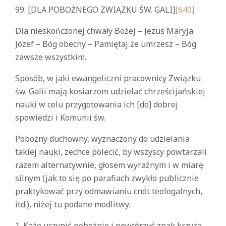
99. [DLA POBOŻNEGO ZWIĄZKU ŚW. GALI]
[640]
Dla nieskończonej chwały Bożej – Jezus Maryja
Józef – Bóg obecny – Pamiętaj że umrzesz – Bóg
zawsze wszystkim.
Sposób, w jaki ewangeliczni pracownicy Związku
św. Galii mają kosiarzom udzielać chrześcijańskiej
nauki w celu przygotowania ich [do] dobrej
spowiedzi i Komunii św.
Pobożny duchowny, wyznaczony do udzielania
takiej nauki, zechce polecić, by wszyscy powtarzali
razem alternatywnie, głosem wyraźnym i w miarę
silnym (jak to się po parafiach zwykło publicznie
praktykować przy odmawianiu cnót teologalnych,
itd.), niżej tu podane modlitwy.
1. Każe uczynić pobożnie i powtórzyć znak krzyża