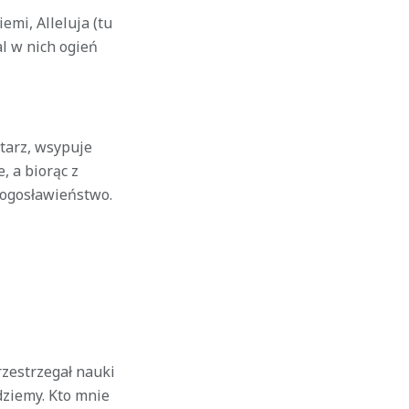
emi, Alleluja (tu
al w nich ogień
łtarz, wsypuje
, a biorąc z
błogosławieństwo.
rzestrzegał nauki
dziemy. Kto mnie