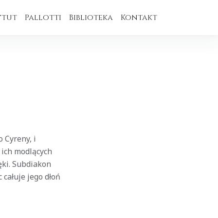
ytut
Pallotti
Biblioteka
Kontakt
o Cyreny, i
y ich modlących
ęki. Subdiakon
 całuje jego dłoń