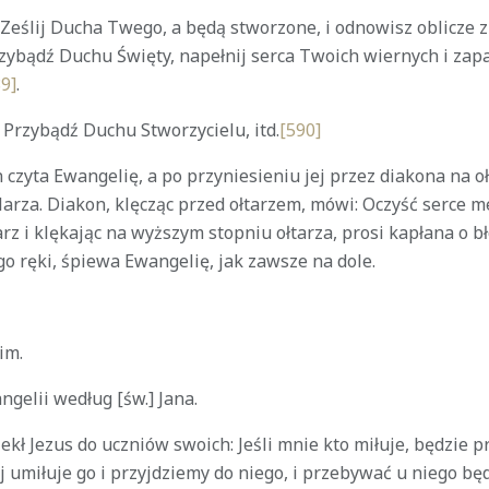
a! Ześlij Ducha Twego, a będą stworzone, i odnowisz oblicze zi
rzybądź Duchu Święty, napełnij serca Twoich wiernych i zap
9]
.
 Przybądź Duchu Stworzycielu, itd.
[590]
czyta Ewangelię, a po przyniesieniu jej przez diakona na o
larza. Diakon, klęcząc przed ołtarzem, mówi: Oczyść serce me
rz i klękając na wyższym stopniu ołtarza, prosi kapłana o 
o ręki, śpiewa Ewangelię, jak zawsze na dole.
im.
ngelii według [św.] Jana.
kł Jezus do uczniów swoich: Jeśli mnie kto miłuje, będzie p
ój umiłuje go i przyjdziemy do niego, i przebywać u niego bę