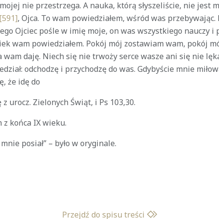
mojej nie przestrzega. A nauka, którą słyszeliście, nie jest m
[591]
, Ojca. To wam powiedziałem, wśród was przebywając. L
rego Ojciec pośle w imię moje, on was wszystkiego nauczy 
iek wam powiedziałem. Pokój mój zostawiam wam, pokój mó
a wam daję. Niech się nie trwoży serce wasze ani się nie lęka.
dział: odchodzę i przychodzę do was. Gdybyście mnie miłowa
ę, że idę do
 z urocz. Zielonych Świąt, i Ps 103,30.
 z końca IX wieku.
 mnie posiał” – było w oryginale.
Przejdź do spisu treści