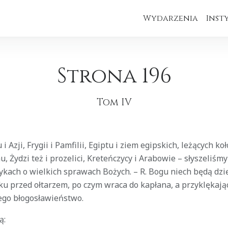
Wydarzenia
Inst
Strona 196
Tom IV
 i Azji, Frygii i Pamfilii, Egiptu i ziem egipskich, leżących koł
, Żydzi też i prozelici, Kreteńczycy i Arabowie – słyszeliśm
ykach o wielkich sprawach Bożych. – R. Bogu niech będą dzi
u przed ołtarzem, po czym wraca do kapłana, a przyklękając
iego błogosławieństwo.
ą: