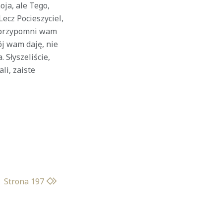
oja, ale Tego,
ecz Pocieszyciel,
i przypomni wam
j wam daję, nie
 Słyszeliście,
li, zaiste
Strona 197