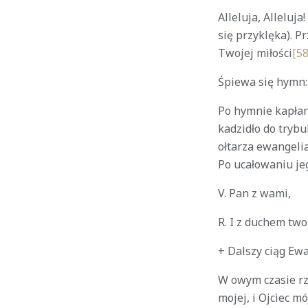
Alleluja, Alleluj
się przyklęka). P
Twojej miłości
[58
Śpiewa się hymn:
Po hymnie kapłan 
kadzidło do trybu
ołtarza ewangelia
Po ucałowaniu jeg
V. Pan z wami,
R. I z duchem two
+ Dalszy ciąg Ewa
W owym czasie rze
mojej, i Ojciec m