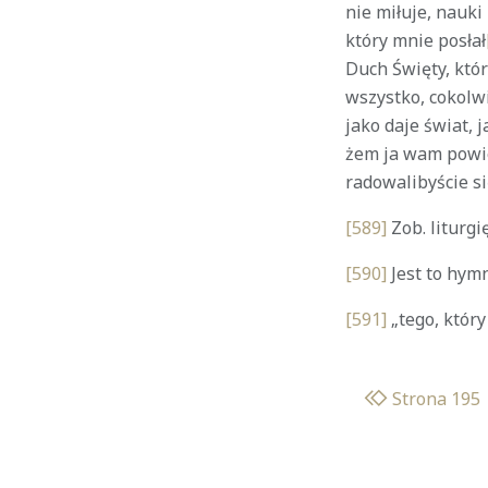
nie miłuje, nauki 
który mnie posłał
Duch Święty, któ
wszystko, cokolw
jako daje świat, j
żem ja wam powie
radowalibyście si
[589]
Zob. liturgię
[590]
Jest to hymn
[591]
„tego, który
Strona 195