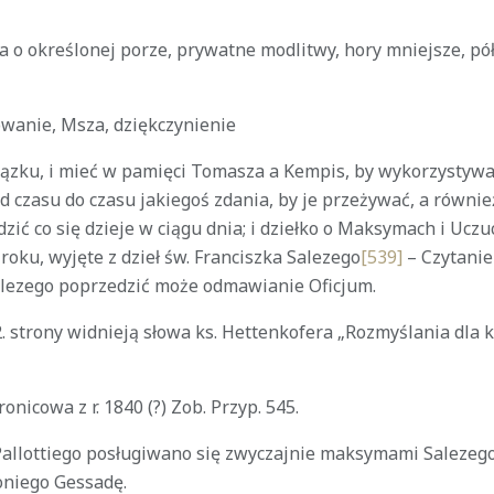
a o określonej porze, prywatne modlitwy, hory mniejsze, pó
owanie, Msza, dziękczynienie
iązku, i mieć w pamięci Tomasza a Kempis, by wykorzystywa
d czasu do czasu jakiegoś zdania, by je przeżywać, a równi
zić co się dzieje w ciągu dnia; i dziełko o Maksymach i Uczu
roku, wyjęte z dzieł św. Franciszka Salezego
[539]
– Czytanie
alezego poprzedzić może odmawianie Oficjum.
. strony widnieją słowa ks. Hettenkofera „Rozmyślania dla 
onicowa z r. 1840 (?) Zob. Przyp. 545.
allottiego posługiwano się zwyczajnie maksymami Salezeg
oniego Gessadę.