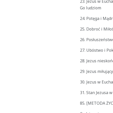
23. Jezus w Euch
Go ludziom
24. Potęga i Mądr
25. Dobroć i Miło
26. Posłuszeństwo
27. Ubóstwo i Po
28. Jezus niesko
29. Jezus miłując
30. Jezus w Eucha
31. Stan Jezusa w
85.
[METODA ŻYC