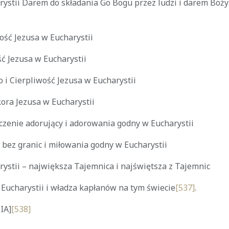
arystii Darem do składania Go Bogu przez ludzi i darem Boż
ość Jezusa w Eucharystii
ść Jezusa w Eucharystii
 i Cierpliwość Jezusa w Eucharystii
kora Jezusa w Eucharystii
ńczenie adorujący i adorowania godny w Eucharystii
y bez granic i miłowania godny w Eucharystii
rystii – największa Tajemnica i najświętsza z Tajemnic
 Eucharystii i władza kapłanów na tym świecie
[537]
.
IA]
[538]