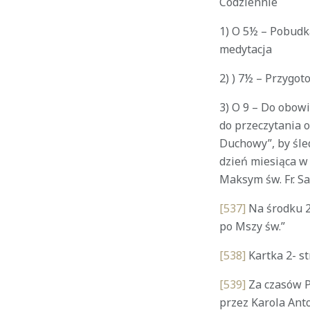
Codziennie
1) O 5½ – Pobudk
medytacja
2) ) 7½ – Przygot
3) O 9 – Do obow
do przeczytania o
Duchowy”, by śled
dzień miesiąca w 
Maksym św. Fr. S
[537]
Na środku 2
po Mszy św.”
[538]
Kartka 2- str
[539]
Za czasów P
przez Karola Ant