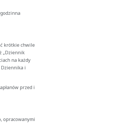
łgodzinna
ć krótkie chwile
eż „Dziennik
ciach na każdy
 Dziennika i
kapłanów przed i
o, opracowanymi