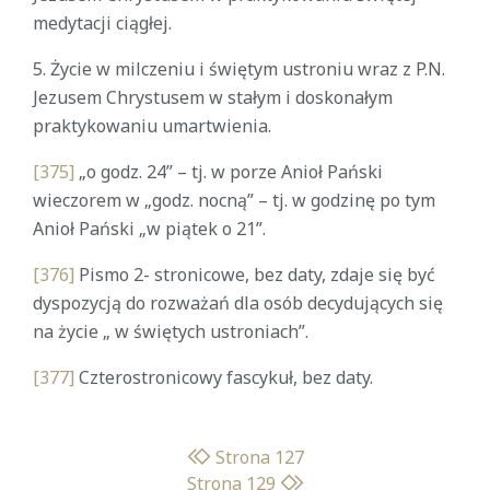
medytacji ciągłej.
5. Życie w milczeniu i świętym ustroniu wraz z P.N.
Jezusem Chrystusem w stałym i doskonałym
praktykowaniu umartwienia.
[375]
„o godz. 24” – tj. w porze Anioł Pański
wieczorem w „godz. nocną” – tj. w godzinę po tym
Anioł Pański „w piątek o 21”.
[376]
Pismo 2- stronicowe, bez daty, zdaje się być
dyspozycją do rozważań dla osób decydujących się
na życie „ w świętych ustroniach”.
[377]
Czterostronicowy fascykuł, bez daty.
Strona 127
Strona 129