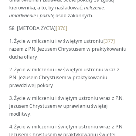
kierownika, a to, by naśladować:
milczenie,
umartwienie
i
pokutę
osób zakonnych.
58.
[METODA ŻYCIA]
[376]
1. Życie w milczeniu i w świętym ustroniu
[377]
razem z P.N. Jezusem Chrystusem w praktykowaniu
ducha ofiary.
2. Życie w milczeniu i w świętym ustroniu wraz z
P.N. Jezusem Chrystusem w praktykowaniu
prawdziwej pokory.
3. Życie w milczeniu i świętym ustroniu wraz z P.N.
Jezusem Chrystusem w uprawianiu świętej
modlitwy.
4. Życie w milczeniu i świętym ustroniu wraz z P.N.
Jezusem Chrystusem w praktykowaniu świętej