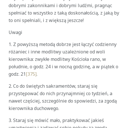
dobrymi zakonnikami i dobrymi ludźmi, pragnąc
spełniać to wszystko z taką doskonałością, z jaką by
to oni spełniali, i z większą jeszcze!
Uwagi
1. Z powyższą metodą dobrze jest łączyć codzienny
różaniec i inne modlitwy uzależnione od woli
kierownika: zwykłe modlitwy Kościoła rano, w
południe, o godz. 24 i w nocną godzinę, a w piątek o
godz. 21
[375]
.
2. Co do świętych sakramentów, staraj się
przystępować do nich przynajmniej co tydzień, a
nawet częściej, szczególnie do spowiedzi, za zgodą
kierownika duchowego.
3. Staraj się mówić mało, praktykować jakieś
umartwienia i zadawać sobie pokuty za zgodą