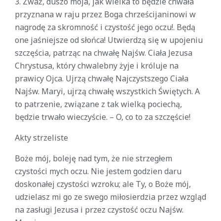
3. Zważ, duszo moja, jak wielka to będzie chwała
przyznana w raju przez Boga chrześcijaninowi w
nagrodę za skromność i czystość jego oczu!. Będą
one jaśniejsze od słońca! Utwierdzą się w upojeniu
szczęścia, patrząc na chwałę Najśw. Ciała Jezusa
Chrystusa, który chwalebny żyje i króluje na
prawicy Ojca. Ujrzą chwałę Najczystszego Ciała
Najśw. Maryi, ujrzą chwałę wszystkich Świętych. A
to patrzenie, związane z tak wielką pociechą,
będzie trwało wieczyście. – O, co to za szczęście!
Akty strzeliste
Boże mój, boleję nad tym, że nie strzegłem
czystości mych oczu. Nie jestem godzien daru
doskonałej czystości wzroku; ale Ty, o Boże mój,
udzielasz mi go ze swego miłosierdzia przez wzgląd
na zasługi Jezusa i przez czystość oczu Najśw.