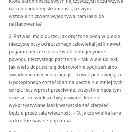
która skromnością swych najczystszych oczu wzywa
nas do podobnej skromności, a swym
wstawiennictwem wyjednywa nam łaski do
naśladowania?
2. Rozważ, moja duszo, jak dręczone będą w piekle
nieczyste oczy ochrzczonego człowieka! Jeśli nawet
poganin będzie cierpiał w otchłani jedynie z
powodu nieczystego patrzenia – tak wiele udręki,
jak wielu dopuścił się dobrowolnie spojrzeń albo
świadomie mieć ich pragnął – to weź pod uwagę, że
u potępionego chrześcijanina będzie nie mniej tych
udręk, lecz wprost przeciwnie, wszystkie będą tym
sroższe, im większe były dawane, lecz nie
wykorzystywane łaski; wszystkie zaś cierpieć
będzie przez całą wieczność. – O, jakże wielka kara
za krótkie nawet spojrzenia!