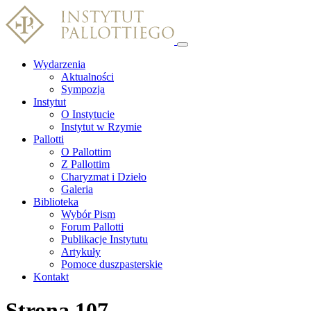
Wydarzenia
Aktualności
Sympozja
Instytut
O Instytucie
Instytut w Rzymie
Pallotti
O Pallottim
Z Pallottim
Charyzmat i Dzieło
Galeria
Biblioteka
Wybór Pism
Forum Pallotti
Publikacje Instytutu
Artykuły
Pomoce duszpasterskie
Kontakt
Strona 107