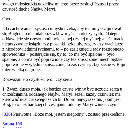
swego miłosierdzia udzielisz mi tego przez zasługi Jezusa i przez
czystość ducha Najśw. Maryi.
Owoc
Dla zachowania czystości umysłu trzeba, aby ten umysł zajmował
się Bogiem, a nie miał pożywki w myślach nieczystych. Dlatego
oddawajcie się często modlitwie ustnej czy tej myślnej; a jeśli macie
nieprzyzwoite książki czy piosenki, szkatuły, zegary czy wachlarze
z nieodpowiednimi rycinami, to – po zasięgnięciu rady roztropnego
spowiednika – postarajcie się, by to, co ma być spalone – było
spalone, a co ma być poprawione czy też zniszczone -niech będzie
poprawione względnie zniszczone; to zaś czyniąc, będziecie w Raju
mieć wielką nagrodę.
Rozważanie o czystości woli czy serca
1. Zważ, duszo moja, jak bardzo czyste winny być uczucia serca u
chrześcijanina oddanego Najśw. Maryi. Jeżeli każdy człowiek ma
kierować uczucia swego serca ku Dobru najwyższemu, jakim jest
Bóg, to o ileż bardziej chrześcijanin oddany Maryi winien czynić
[336]
Pierwotne „Boże mój, jestem niegodny”, zostało przekreślone.
Strona 106