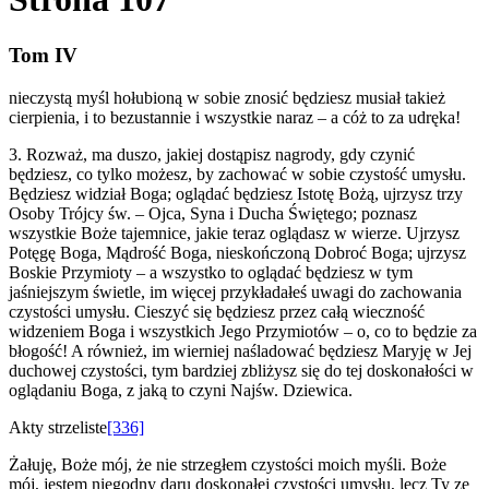
Tom IV
nieczystą myśl hołubioną w sobie znosić będziesz musiał takież
cierpienia, i to bezustannie i wszystkie naraz – a cóż to za udręka!
3. Rozważ, ma duszo, jakiej dostąpisz nagrody, gdy czynić
będziesz, co tylko możesz, by zachować w sobie czystość umysłu.
Będziesz widział Boga; oglądać będziesz Istotę Bożą, ujrzysz trzy
Osoby Trójcy św. – Ojca, Syna i Ducha Świętego; poznasz
wszystkie Boże tajemnice, jakie teraz oglądasz w wierze. Ujrzysz
Potęgę Boga, Mądrość Boga, nieskończoną Dobroć Boga; ujrzysz
Boskie Przymioty – a wszystko to oglądać będziesz w tym
jaśniejszym świetle, im więcej przykładałeś uwagi do zachowania
czystości umysłu. Cieszyć się będziesz przez całą wieczność
widzeniem Boga i wszystkich Jego Przymiotów – o, co to będzie za
błogość! A również, im wierniej naśladować będziesz Maryję w Jej
duchowej czystości, tym bardziej zbliżysz się do tej doskonałości w
oglądaniu Boga, z jaką to czyni Najśw. Dziewica.
Akty strzeliste
[336]
Żałuję, Boże mój, że nie strzegłem czystości moich myśli. Boże
mój, jestem niegodny daru doskonałej czystości umysłu, lecz Ty ze