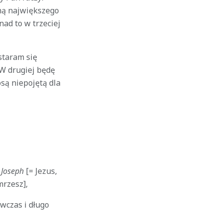
dną największego
nad to w trzeciej
staram się
W drugiej będę
osą niepojętą dla
 Joseph
[= Jezus,
mrzesz],
wczas i długo