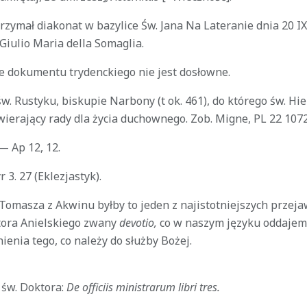
zymał diakonat w bazylice Św. Jana Na Lateranie dnia 20 IX
Giulio Maria della Somaglia.
e dokumentu trydenckiego nie jest dosłowne.
. Rustyku, biskupie Narbony (t ok. 461), do którego św. Hie
awierający rady dla życia duchownego. Zob. Migne, PL 22 10
— Ap 12, 12.
 3. 27 (Eklezjastyk).
Tomasza z Akwinu byłby to jeden z najistotniejszych przeja
tora Anielskiego zwany
devotio,
co w naszym języku oddajem
ienia tego, co należy do służby Bożej.
 św. Doktora:
De officiis ministrarum libri tres.