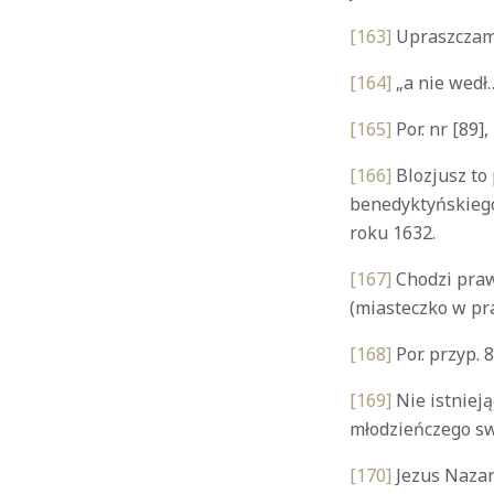
[163]
Upraszczamy 
[164]
„a nie wedł
[165]
Por. nr [89],
[166]
Blozjusz to
benedyktyńskiego
roku 1632.
[167]
Chodzi praw
(miasteczko w pr
[168]
Por. przyp. 8
[169]
Nie istnieją
młodzieńczego sw
[170]
Jezus Nazar