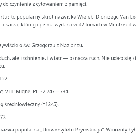
y do czynienia z cytowaniem z pamięci.
artuz to popularny skrót nazwiska Wieleb. Dionizego Van Le
o pisarza, którego pisma wydano w 42 tomach w Montreuil 
ywiście o św. Grzegorzu z Nazjanzu.
uch, ale i tchnienie, i wiatr — oznacza ruch. Nie udało się 
tu.
122.
a,
VIII: Migne, PL 32 747—784.
g średniowieczny (†1245).
77.
nazwa popularna „Uniwersytetu Rzymskiego”. Wincenty był