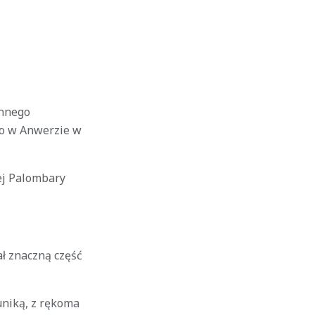
ynnego
no w Anwerzie w
ej Palombary
jał znaczną część
uniką, z rękoma