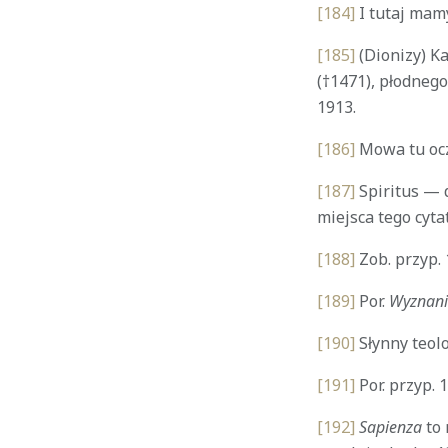
[184]
I tutaj mam
[185]
(Dionizy) K
(†1471), płodneg
1913.
[186]
Mowa tu ocz
[187]
Spiritus — d
miejsca tego cyta
[188]
Zob. przyp. 
[189]
Por.
Wyznani
[190]
Słynny teolo
[191]
Por. przyp. 1
[192]
Sapienza
to 