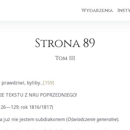
Wydarzenia
Inst
Strona 89
Tom III
ą prawdziwi, byliby…
[159]
E TEKSTU Z NRU POPRZEDNIEGO!
. 126—129; rok 1816/1817)
Ja już nie jestem subdiakonem (
Oświadczenie generalne
).