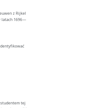
euwen z Rijkel
w latach 1696—
zidentyfikować
 studentem tej