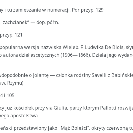
i tu zamieszanie w numeracji. Por. przyp. 129.
… zachcianek” — dop. póżn.
 przyp. 121
 popularna wersja nazwiska Wieleb. F. Ludwika De Blois, sł
 autora dzieł ascetycznych (1506—1666). Dzieła jego wyda
dopodobnie o Jolantę — członka rodziny Savelli z Babiński
aw. Rzymu)
4 i 105.
cy już kościółek przy via Giulia, parzy którym Pallotti rozwi
ego apostolstwa.
eński przedstawiony jako „Mąż Boleści”, okryty czerwoną t