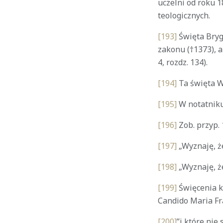
uczelni od roku 
teologicznych.
[193]
Święta Brygi
zakonu (†1373), 
4, rozdz. 134).
[194]
Ta święta W
[195]
W notatniku
[196]
Zob. przyp. 
[197]
„Wyznaję, ż
[198]
„Wyznaję, ż
[199]
Święcenia k
Candido Maria Fra
[200]
”i które nie