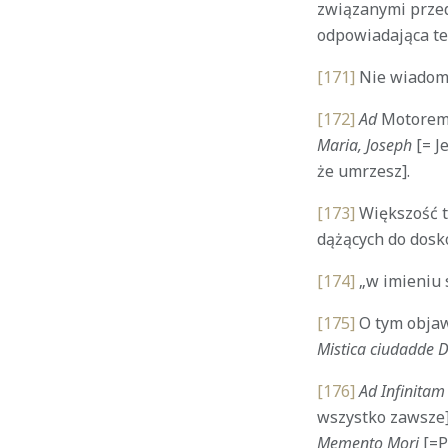
związanymi prze
odpowiadająca te
[171]
Nie wiadomo,
[172]
Ad
Motore
Maria, Joseph
[= J
że umrzesz].
[173]
Większość t
dążących do dosko
[174]
„w imieniu 
[175]
O tym objawi
Mistica
ciudadde
D
[176]
Ad Infinitam
wszystko zawsze
Memento Mori
[=P