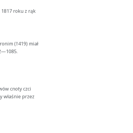
 1817 roku z rąk
ronim (†419) miał
72—1085.
wów cnoty czci
y właśnie przez