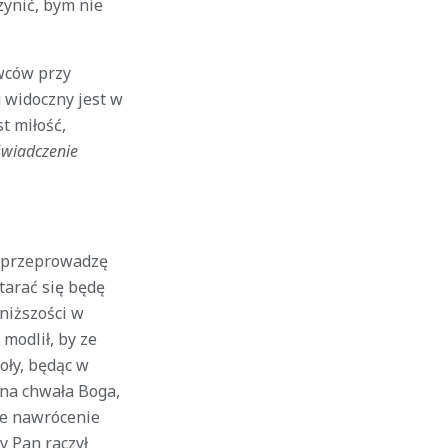
zynić, bym nie
wców przy
 widoczny jest w
t miłość,
wiadczenie
ej przeprowadzę
tarać się będę
niższości w
modlił, by ze
koły, będąc w
ona chwała Boga,
łne nawrócenie
y Pan raczył