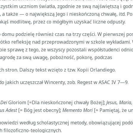
szystkim uczniom światła, zgodnie ze swą najświętszą i go
 a także — o największą Jego i nieskończoną chwałę, itd. Po
akąś modlitwę, przez co mógłbym uzyskać liczne odpusty.
 domu podzielę również czas na trzy części. W pierwszej po
ótko refleksję nad przeprowadzonymi w szkole wykładami. 
obie sprawę z tego, że wszyscy pozostali współstudenci odni
agrodę za swą uwagę, pobożność, pokorę, podczas
h stron. Dalszy tekst wzięto z tzw. Kopii Orlandiego.
do jakich uczęszczał Wincenty, zob. Regest w ASAC IV 7—9.
 Dei
Gloriom [=Dla nieskończonej chwały Bożej];
Jesus, Maria,
us Adest
[= Bóg jest obecny];
Memento Mori
[= Pamiętaj, że u
owiedzi według scholastycznej metody, obowiązującej podó
h filozoficzno-teologicznych.