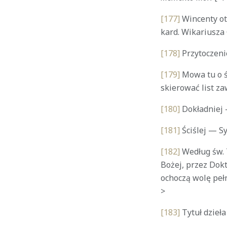
[177]
Wincenty otr
kard. Wikariusza 
[178]
Przytoczeni
[179]
Mowa tu o św
skierować list z
[180]
Dokładniej 
[181]
Ściślej — Syr
[182]
Według św. 
Bożej, przez Dok
ochoczą wolę pełn
>
[183]
Tytuł dzieła