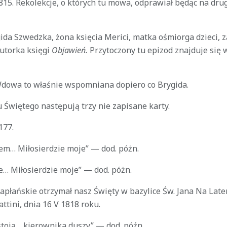
1815. Rekolekcje, o których tu mowa, odprawiał będąc na dr
da Szwedzka, żona księcia Merici, matka ośmiorga dzieci, z
autorka księgi
Objawień.
Przytoczony tu epizod znajduje się w
dowa to właśnie wspomniana dopiero co Brygida.
 Świętego następują trzy nie zapisane karty.
177.
em… Miłosierdzie moje” — dod. póżn.
e… Miłosierdzie moje” — dod. póżn.
apłańskie otrzymał nasz Święty w bazylice Św. Jana Na Late
ttini, dnia 16 V 1818 roku.
 stoją… kierownika duszy” — dod. późn.