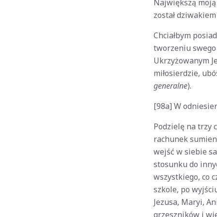
Największą moją p
został dziwakiem 
Chciałbym posiad
tworzeniu swego 
Ukrzyżowanym Jezu
miłosierdzie, ubó
generalne
).
[98a] W odniesien
Podzielę na trzy 
rachunek sumieni
wejść w siebie s
stosunku do innyc
wszystkiego, co c
szkole, po wyjści
Jezusa, Maryi, An
grzeszników i wie