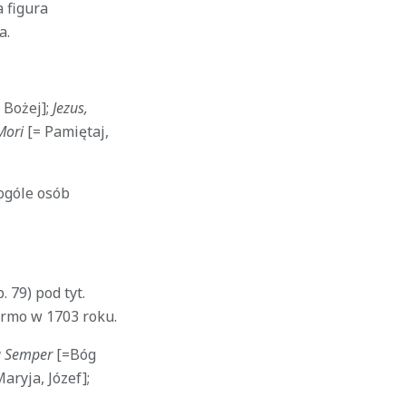
 figura
a.
 Bożej];
Jezus,
Mori
[= Pamiętaj,
ogóle osób
 79) pod tyt.
ermo w 1703 roku.
 Semper
[=Bóg
aryja, Józef];