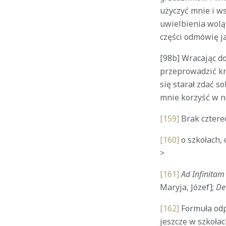
użyczyć mnie i w
uwielbienia wolą,
części odmówię j
[98b] Wracając do
przeprowadzić kr
się starał zdać s
mnie korzyść w n
[159]
Brak czterec
[160]
o szkołach, 
>
[161]
Ad Infinitam
Maryja, Józef];
De
[162]
Formuła odp
jeszcze w szkołac