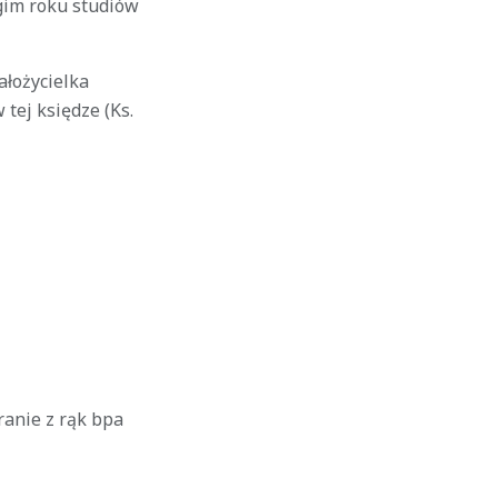
ugim roku studiów
ałożycielka
 tej księdze (Ks.
ranie z rąk bpa