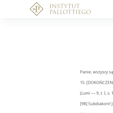
Panie, wszyscy s
15.
[DOKOŃCZENI
(
Lumi
— 9, t. I, s
[98] Subdiakoni! 