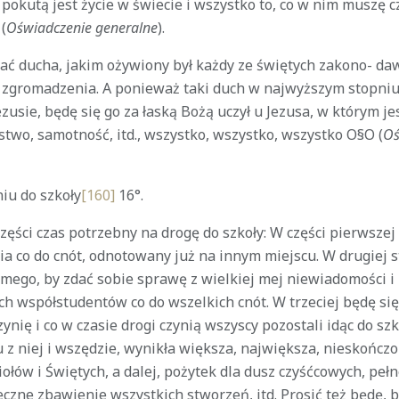
okutą jest życie w świecie i wszystko to, co w nim muszę c
(
Oświadczenie generalne
).
ać ducha, jakim ożywiony był każdy ze świętych zakono- da
zgromadzenia. A ponieważ taki duch w najwyższym stopniu
sie, będę się go za łaską Bożą uczył u Jezusa, w którym jes
stwo, samotność, itd., wszystko, wszystko, wszystko O§O (
Oś
iu do szkoły
[160]
16°.
części czas potrzebny na drogę do szkoły: W części pierwsz
a co do cnót, odnotowany już na innym miejscu. W drugiej s
amego, by zdać sobie sprawę z wielkiej mej niewiadomości i 
h współstudentów co do wszelkich cnót. W trzeciej będę się 
zynię i co w czasie drogi czynią wszyscy pozostali idąc do sz
u z niej i wszędzie, wynikła większa, największa, nieskończ
iołów i Świętych, a dalej, pożytek dla dusz czyśćcowych, pe
czne zbawienie wszystkich stworzeń, itd. Prosić też będę, b