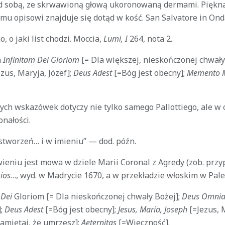
d sobą, ze skrwawioną głową ukoronowaną dermami. Piękna
mu opisowi znajduje się dotąd w kość. San Salvatore in Ond
 o jaki list chodzi. Moccia,
Lumi, I
264, nota 2.
m
Infinitam Dei Gloriom
[= Dla większej, nieskończonej chwały
ezus, Maryja, Józef];
Deus Adest
[=Bóg jest obecny];
Memento 
ych wskazówek dotyczy nie tylko samego Pallottiego, ale w 
nałości.
stworzeń… i w imieniu” — dod. późn.
eniu jest mowa w dziele Marii Coronal z Agredy (zob. przyp.
ios
…, wyd. w Madrycie 1670, a w przekładzie włoskim w Pal
 Dei
Gloriom [= Dla nieskończonej chwały Bożej];
Deus Omnia
];
Deus Adest
[=Bóg jest obecny];
Jesus, Maria, Joseph
[=Jezus, M
amiętaj, że umrzesz];
Aeternitas
[=Wieczność].