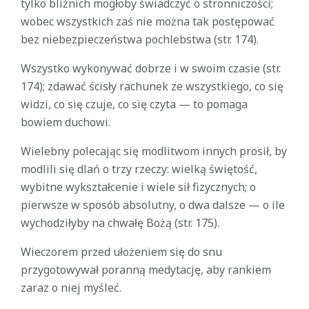
tylko bliźnich mogłoby świadczyć o stronniczości;
wobec wszystkich zaś nie można tak postępować
bez niebezpieczeństwa pochlebstwa (str. 174).
Wszystko wykonywać dobrze i w swoim czasie (str.
174); zdawać ścisły rachunek ze wszystkiego, co się
widzi, co się czuje, co się czyta — to pomaga
bowiem duchowi.
Wielebny polecając się modlitwom innych prosił, by
modlili się dlań o trzy rzeczy: wielką świętość,
wybitne wykształcenie i wiele sił fizycznych; o
pierwsze w sposób absolutny, o dwa dalsze — o ile
wychodziłyby na chwałę Bożą (str. 175).
Wieczorem przed ułożeniem się do snu
przygotowywał poranną medytację, aby rankiem
zaraz o niej myśleć.