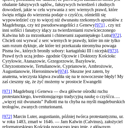
obalanie fałszywych sądów,, fałszywych twierdzeń i złudnych
dowodzeń, jakie w celu wyrwania z serc wiernych prawd, które
święta religia do wierzenia podaje o czyśćcu, ośmielili się
wypowiedzieć czy to więcej niż dwunastu rzekomych apostołów z
Magdeburga, czy też pseudoewangeliści z Genewy
[971]
, czy też
inni sofiści i fanatycy idący za twierdzeniami rozwścieczonego
Kalwina lub za mrzonkami i chimerami zapamiętałego Lutra
[972]
.
Chcieli oni wyrwać z serc wiernych te prawdy, które im nie tylko
sam rozum dyktuje, ale które też przekazała nieomylna powaga
Pisma św., których broniły sobory: kartagiński III i nicejski
[973]
.
Prawd tych uczą jedno- zgodnie Ojcowie i Doktorzy Kościoła:
Cyrylowie, Atanazowie, Grzegorzowie, Bazylowie,
Chryzostomowie, Tertulianowie, Cyprianowie, Ambrożowie,
Augustianowie, Hieronimowie
[974]
. Słuszne jest zatem, by
anatema, wieczysta klątwa zwaliła się na te nowoczesne błędy! My
zaś cieszmy się, że żyć możemy w prostocie Ewangelii
[971]
Magdeburg i Genewa — dwa główne ośrodki ruchu
protestanckiego, kwestionującego tradycyjną naukę o czyśćcu….
„więcej niż dwunastu” Pallotti ma tu chyba na myśli magdeburskich
teologów, zwanych centurionami.
[972]
Marcin Luter, augustianin, później twórca protestantyzmu, ur.
w roku 1483, zmarł w 1646. — Jam Kalwin (Calvinus), założyciel
reformatorskiego Kościoła noszącego jego imię, z głównym