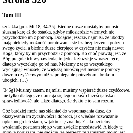
Tom III
szelążka [por. Mt 18, 34-35]. Biedne dusze musiałyby ponosić
słuszną karę aż do ostatka, gdyby miłosierdzie wiernych nie
przychodziło im z pomocą. Dodajcie jeszcze, najmilsi, że ubodzy
mają niekiedy możność poratowania się i zabezpieczenia potrzeb
swego życia, a biedne dusze cierpiące w czyśćcu nie mają nawet
Boga, który by im przychodził z pomocą. Bo choć prawdą jest, że
Bóg pragnie ich wybawienia, to jednak złożył je w nasze ręce,
dlatego wyczekuje go od nas. Możemy z tego wszystkiego
wyciągnąć wniosek, że większą miłością jest niesienie pomocy
duszom czyśćcowym niż zapobieganie potrzebom i brakom
ubogich. (…)
[345g] Musimy zatem, najmilsi, musimy wspierać dusze czyśćcowe,
nie tylko dlatego, że domaga się tego miłość chrześcijańska i
sprawiedliwość, ale także dlatego, że dyktuje to sam rozum.
Cóż bardziej może nas skłaniać do wspomagania dusz, do
okazywania im życzliwości i dobroci, jak właśnie rozważanie
opłakanego ich stanu, w jakim się znajdują? Jako rzetelny
wysłannik postaram się go wam zwięźle przedstawić. A kiedy tę
sprawę poruszam, nie sadźcie, że pierwszym zamiarem moim jest