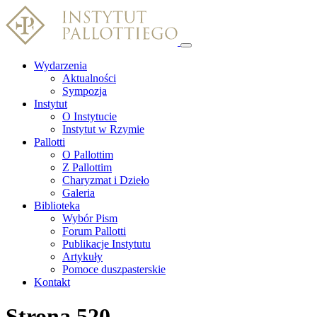
Wydarzenia
Aktualności
Sympozja
Instytut
O Instytucie
Instytut w Rzymie
Pallotti
O Pallottim
Z Pallottim
Charyzmat i Dzieło
Galeria
Biblioteka
Wybór Pism
Forum Pallotti
Publikacje Instytutu
Artykuły
Pomoce duszpasterskie
Kontakt
Strona 520