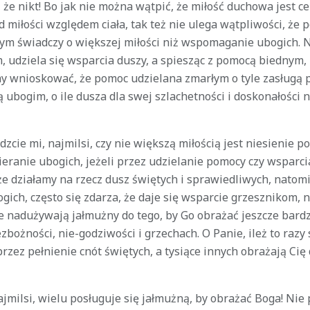
 że nikt! Bo jak nie można wątpić, że miłość duchowa jest ce
d miłości względem ciała, tak też nie ulega wątpliwości, że
m świadczy o większej miłości niż wspomaganie ubogich. 
 udziela się wsparcia duszy, a spiesząc z pomocą biednym, 
my wnioskować, że pomoc udzielana zmarłym o tyle zasługą
ubogim, o ile dusza dla swej szlachetności i doskonałości 
edzcie mi, najmilsi, czy nie większą miłością jest niesienie
ieranie ubogich, jeżeli przez udzielanie pomocy czy wsparc
że działamy na rzecz dusz świętych i sprawiedliwych, natomi
ch, często się zdarza, że daje się wsparcie grzesznikom, n
 nadużywają jałmużny do tego, by Go obrażać jeszcze bardzi
bożności, nie-godziwości i grzechach. O Panie, ileż to razy s
przez pełnienie cnót świętych, a tysiące innych obrażają C
najmilsi, wielu posługuje się jałmużną, by obrażać Boga! Nie