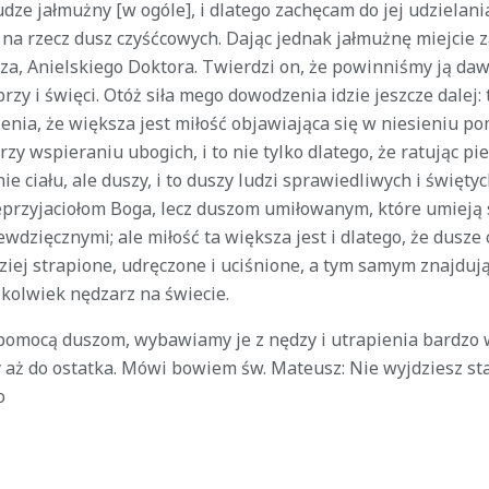
udze jałmużny [w ogóle], i dlatego zachęcam do jej udzielania
ż na rzecz dusz czyśćcowych. Dając jednak jałmużnę miejcie
a, Anielskiego Doktora. Twierdzi on, że powinniśmy ją daw
brzy i święci. Otóż siła mego dowodzenia idzie jeszcze dalej
enia, że większa jest miłość objawiająca się w niesieniu 
zy wspieraniu ubogich, i to nie tylko dlatego, że ratując pie
ie ciału, ale duszy, i to duszy ludzi sprawiedliwych i świętyc
eprzyjaciołom Boga, lecz duszom umiłowanym, które umieją 
ewdzięcznymi; ale miłość ta większa jest i dlatego, że dusze
iej strapione, udręczone i uciśnione, a tym samym znajdują
ikolwiek nędzarz na świecie.
 pomocą duszom, wybawiamy je z nędzy i utrapienia bardzo w
y aż do ostatka. Mówi bowiem św. Mateusz: Nie wyjdziesz st
o