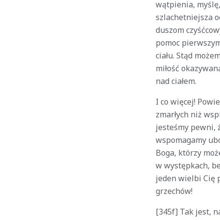
wątpienia, myślę,
szlachetniejsza o
duszom czyśćcowy
pomoc pierwszym,
ciału. Stąd może
miłość okazywaną 
nad ciałem.
I co więcej! Powi
zmarłych niż wsp
jesteśmy pewni, 
wspomagamy ubogi
Boga, którzy może
w występkach, bez
jeden wielbi Cię 
grzechów!
[345f] Tak jest, 