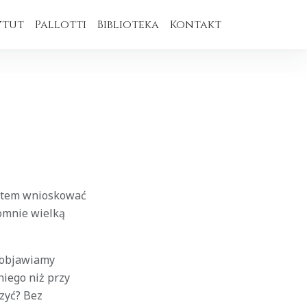
ytut
Pallotti
Biblioteka
Kontakt
zatem wnioskować
romnie wielką
o objawiamy
niego niż przy
zyć? Bez