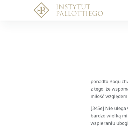
ponadto Bogu chw
z tego, że wspom
miłość względem
[345e] Nie ulega
bardzo wielką mił
wspieraniu ubogi