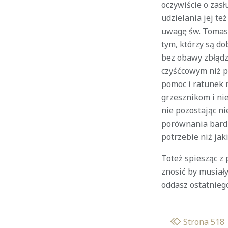
oczywiście o zasł
udzielania jej te
uwagę św. Tomasz
tym, którzy są do
bez obawy zbłądz
czyśćcowym niż pr
pomoc i ratunek n
grzesznikom i ni
nie pozostając ni
porównania bardz
potrzebie niż jak
Toteż spiesząc z
znosić by musiał
oddasz ostatnieg
Strona 518