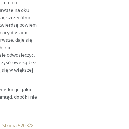
, i to do
 zawsze na oku
ać szczególnie
: twierdzę bowiem
pomocy duszom
rwsze, daje się
h, nie
się odwdzięczyć,
 czyśćcowe są bez
 się w większej
ielkiego, jakie
amtąd, dopóki nie
Strona 520