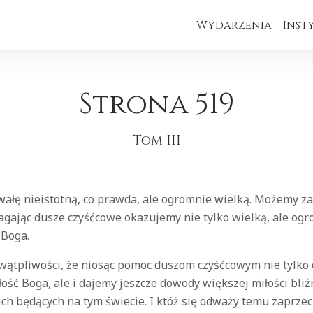
Wydarzenia
Inst
Strona 519
Tom III
ałę nieistotną, co prawda, ale ogromnie wielką. Możemy 
agając dusze czyśćcowe okazujemy nie tylko wielką, ale og
 Boga.
 wątpliwości, że niosąc pomoc duszom czyśćcowym nie tylk
ość Boga, ale i dajemy jeszcze dowody większej miłości bliź
ch będących na tym świecie. I któż się odważy temu zaprzec