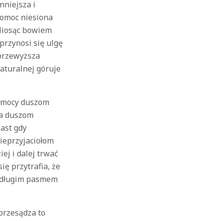
nniejsza i
 pomoc niesiona
Niosąc bowiem
przynosi się ulgę
 przewyższa
naturalnej góruje
 pomocy duszom
ia duszom
ast gdy
ieprzyjaciołom
ej i dalej trwać
ię przytrafia, że
ię długim pasmem
 przesądza to