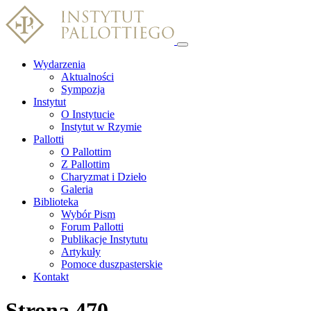
Wydarzenia
Aktualności
Sympozja
Instytut
O Instytucie
Instytut w Rzymie
Pallotti
O Pallottim
Z Pallottim
Charyzmat i Dzieło
Galeria
Biblioteka
Wybór Pism
Forum Pallotti
Publikacje Instytutu
Artykuły
Pomoce duszpasterskie
Kontakt
Strona 470