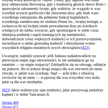
przy odmawianiu Brewiarza, gdy z trudnością głosicie słowo Boże i
sprawujecie sakramenty święte, gdy widzicie, że wygasło w was
wszelkie uczucie gorliwości dla zbawienia dusz, gdy brak wam
wszelkiego entuzjazmu dla pełnienia funkcji kapłańskich,
wszelkiego zamiłowania do studium Pisma św., świętej teologii, a
zwłaszcza do tej świętej sztuki prowadzenia dusz po ścieżkach
wiodących do nieba; wreszcie, gdy spostrzegacie w sobie coraz
silniejszą podnietę i napór buntujących się namiętności,
doświadczacie coraz większych trudności w ich przezwyciężaniu,
stwierdzacie u siebie generalną trudność i obrzydzenie wobec
wszystkich religijno-moralnych swych obowiązków
[823]
.
Uważajcie, najmilsi synowie: jeśli Judasza naśladowaliście na
pierwszym etapie jego niewierności, to nie naśladujcie go na
ostatnim — na etapie rozpaczy! Zdobądźcie się na odwagę, oddajcie
się pokucie. Bo to jedyna droga stojąca dla was otworem do stanu
chwały, w jakim was oczekuję. Stąd — jeśli tylko z ufnością
zwrócicie się do mnie — wyproszę dla was wszystkie owe łaski,
jakie są dla was niezbędne.
[823]
Jakże realistyczny opis trudności, jakie przeżywają niektórzy
kapłani i w dobie Vaticanum II.
Strona 469
Strona 471