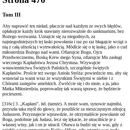
Tom III
Aby naprawić ten nieład, płaczcie nad każdym ze swych błędów,
opłakujcie każdy krok stawiany nierozważnie do sanktuarium, bez
Bożego wezwania. Uznajcie się za niegodnych, za
najniegodniejszych tej łaski powołania i raz po raz błagajcie wciąż o
nią z całą ufnością i wytrwałością. Módlcie się o tę łaskę, jako o cud
miłosierdzia Bożego nad wami. Ofiarujcie Bogu, Ojcu
Przedwiecznemu, Boską Krew mego Syna, ofiarujcie Mu zasługi
wiecznego Kapłaństwa Jezusa Chrystusa. Wzywajcie
wstawiennictwa Świętych Pańskich, szczególnie świętych
Kapłanów. Proście też swego Anioła Stróża: powiedzcie mu, aby się
wstawiał za wami wraz ze wszystkimi Świętymi w niebie i z
Chórami zastępów anielskich. Zwróćcie się i do mnie, a ja, jako
Matka Miłosierdzia, poprowadzę tak waszą sprawę, że będziecie
pocieszeni.
[316c] 3. „Kapłani”, itd. (tamże). A może wam, synowie najmilsi,
przyszła taka myśl do głowy, że poszliście za nieszczęsnym zdrajcą
Judaszem. Przyznajecie wprawdzie, że otrzymaliście powołanie od
Boga, podobnie jak Judasz, lecz się lękacie, że utraciliście je z
własnej winy, jak i on je utracił. Obawa ta budzi się w was, gdy z
oziębłą wiarą sprawujecie Najśw. Ofiarę, gdy ogarnia was nuda