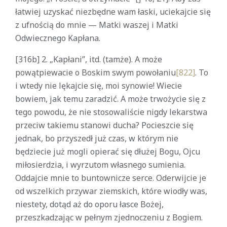
łatwiej uzyskać niezbędne wam łaski, uciekajcie się
z ufnością do mnie — Matki waszej i Matki
Odwiecznego Kapłana.
[316b] 2. „Kapłani”, itd. (tamże). A może
powątpiewacie o Boskim swym powołaniu
[822]
. To
i wtedy nie lękajcie się, moi synowie! Wiecie
bowiem, jak temu zaradzić. A może trwożycie się z
tego powodu, że nie stosowaliście nigdy lekarstwa
przeciw takiemu stanowi ducha? Pocieszcie się
jednak, bo przyszedł już czas, w którym nie
będziecie już mogli opierać się dłużej Bogu, Ojcu
miłosierdzia, i wyrzutom własnego sumienia.
Oddajcie mnie to buntownicze serce. Oderwijcie je
od wszelkich przywar ziemskich, które wiodły was,
niestety, dotąd aż do oporu łasce Bożej,
przeszkadzając w pełnym zjednoczeniu z Bogiem.