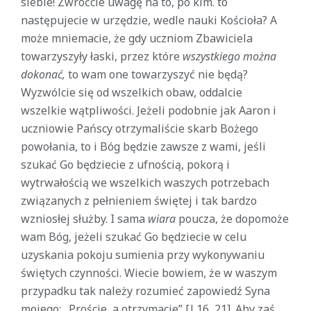
siebie! Zwróćcie uwagę na to, po kim. to
następujecie w urzędzie, wedle nauki Kościoła? A
może mniemacie, że gdy uczniom Zbawiciela
towarzyszyły łaski, przez które
wszystkiego można
dokonać,
to wam one towarzyszyć nie będą?
Wyzwólcie się od wszelkich obaw, oddalcie
wszelkie wątpliwości. Jeżeli podobnie jak Aaron i
uczniowie Pańscy otrzymaliście skarb Bożego
powołania, to i Bóg będzie zawsze z wami, jeśli
szukać Go będziecie z ufnością, pokorą i
wytrwałością we wszelkich waszych potrzebach
związanych z pełnieniem świętej i tak bardzo
wzniosłej służby. I sama
wiara
poucza, że dopomoże
wam Bóg, jeżeli szukać Go będziecie w celu
uzyskania pokoju sumienia przy wykonywaniu
świętych czynności. Wiecie bowiem, że w waszym
przypadku tak należy rozumieć zapowiedź Syna
mojego: „Proście, a otrzymacie” [J 16, 21]. Aby zaś