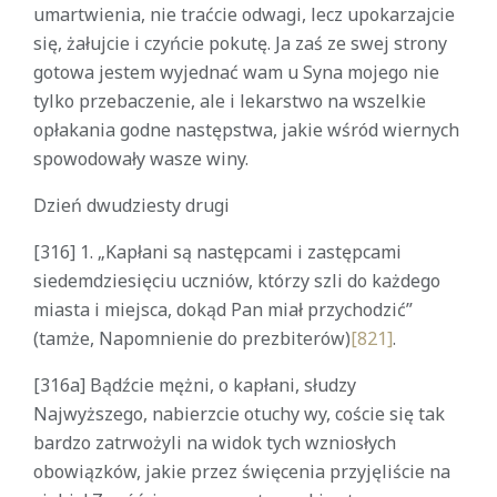
umartwienia, nie traćcie odwagi, lecz upokarzajcie
się, żałujcie i czyńcie pokutę. Ja zaś ze swej strony
gotowa jestem wyjednać wam u Syna mojego nie
tylko przebaczenie, ale i lekarstwo na wszelkie
opłakania godne następstwa, jakie wśród wiernych
spowodowały wasze winy.
Dzień dwudziesty drugi
[316] 1. „Kapłani są następcami i zastępcami
siedemdziesięciu uczniów, którzy szli do każdego
miasta i miejsca, dokąd Pan miał przychodzić”
(tamże, Napomnienie do prezbiterów)
[821]
.
[316a] Bądźcie mężni, o kapłani, słudzy
Najwyższego, nabierzcie otuchy wy, coście się tak
bardzo zatrwożyli na widok tych wzniosłych
obowiązków, jakie przez święcenia przyjęliście na