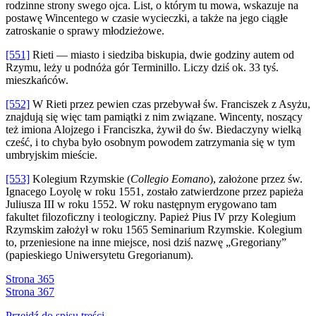
rodzinne strony swego ojca. List, o którym tu mowa, wskazuje na
postawę Wincentego w czasie wycieczki, a także na jego ciągłe
zatroskanie o sprawy młodzieżowe.
[551]
Rieti — miasto i siedziba biskupia, dwie godziny autem od
Rzymu, leży u podnóża gór Terminillo. Liczy dziś ok. 33 tyś.
mieszkańców.
[552]
W Rieti przez pewien czas przebywał św. Franciszek z Asyżu,
znajdują się więc tam pamiątki z nim związane. Wincenty, noszący
też imiona Alojzego i Franciszka, żywił do św. Biedaczyny wielką
cześć, i to chyba było osobnym powodem zatrzymania się w tym
umbryjskim mieście.
[553]
Kolegium Rzymskie (
Collegio Eomano
), założone przez św.
Ignacego Loyolę w roku 1551, zostało zatwierdzone przez papieża
Juliusza III w roku 1552. W roku następnym erygowano tam
fakultet filozoficzny i teologiczny. Papież Pius IV przy Kolegium
Rzymskim założył w roku 1565 Seminarium Rzymskie. Kolegium
to, przeniesione na inne miejsce, nosi dziś nazwę „Gregoriany”
(papieskiego Uniwersytetu Gregorianum).
Strona 365
Strona 367
Przejdź do spisu treści