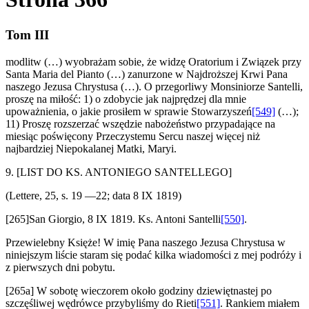
Tom III
modlitw (…) wyobrażam sobie, że widzę Oratorium i Związek przy
Santa Maria del Pianto (…) zanurzone w Najdroższej Krwi Pana
naszego Jezusa Chrystusa (…). O przegorliwy Monsiniorze Santelli,
proszę na miłość: 1) o zdobycie jak najprędzej dla mnie
upoważnienia, o jakie prosiłem w sprawie Stowarzyszeń
[549]
(…);
11) Proszę rozszerzać wszędzie nabożeństwo przypadające na
miesiąc poświęcony Przeczystemu Sercu naszej więcej niż
najbardziej Niepokalanej Matki, Maryi.
9.
[LIST DO KS. ANTONIEGO SANTELLEGO]
(Lettere, 25, s. 19 —22; data 8 IX 1819)
[265]San Giorgio, 8 IX 1819. Ks. Antoni Santelli
[550]
.
Przewielebny Księże! W imię Pana naszego Jezusa Chrystusa w
niniejszym liście staram się podać kilka wiadomości z mej podróży i
z pierwszych dni pobytu.
[265a] W sobotę wieczorem około godziny dziewiętnastej po
szczęśliwej wędrówce przybyliśmy do Rieti
[551]
. Rankiem miałem