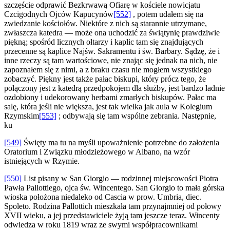
szczęście odprawić Bezkrwawą Ofiarę w kościele nowicjatu
Czcigodnych Ojców Kapucynów
[552]
, potem udałem się na
zwiedzanie kościołów. Niektóre z nich są starannie utrzymane,
zwłaszcza katedra — może ona uchodzić za świątynię prawdziwie
piękną; spośród licznych ołtarzy i kaplic tam się znajdujących
przecenne są kaplice Najśw. Sakramentu i św. Barbary. Sądzę, że i
inne rzeczy są tam wartościowe, nie znając się jednak na nich, nie
zapoznałem się z nimi, a z braku czasu nie mogłem wszystkiego
zobaczyć. Piękny jest także pałac biskupi, który prócz tego, że
połączony jest z katedrą przedpokojem dla służby, jest bardzo ładnie
ozdobiony i udekorowany herbami zmarłych biskupów. Pałac ma
salę, która jeśli nie większa, jest tak wielka jak aula w Kolegium
Rzymskim
[553]
; odbywają się tam wspólne zebrania. Następnie,
ku
[549]
Święty ma tu na myśli upoważnienie potrzebne do założenia
Oratorium i Związku młodzieżowego w Albano, na wzór
istniejących w Rzymie.
[550]
List pisany w San Giorgio — rodzinnej miejscowości Piotra
Pawła Pallottiego, ojca św. Wincentego. San Giorgio to mała górska
wioska położona niedaleko od Cascia w prow. Umbria, diec.
Spoleto. Rodzina Pallottich mieszkała tam przynajmniej od połowy
XVII wieku, a jej przedstawiciele żyją tam jeszcze teraz. Wincenty
odwiedza w roku 1819 wraz ze swymi współpracownikami