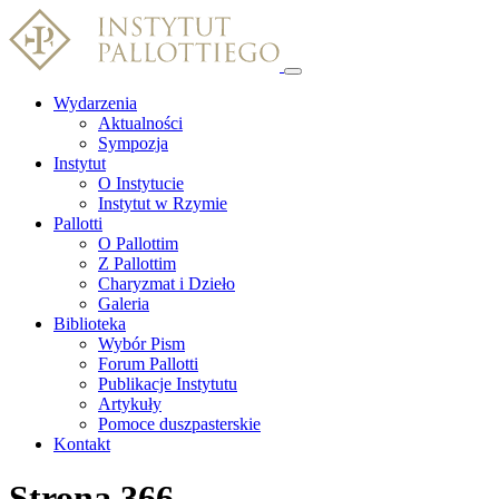
Wydarzenia
Aktualności
Sympozja
Instytut
O Instytucie
Instytut w Rzymie
Pallotti
O Pallottim
Z Pallottim
Charyzmat i Dzieło
Galeria
Biblioteka
Wybór Pism
Forum Pallotti
Publikacje Instytutu
Artykuły
Pomoce duszpasterskie
Kontakt
Strona 366