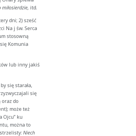
 miłosierdzie,
itd.
ery dni; 2) sześć
ci Na j św. Serca
rium stosowną
e się Komunia
ków lub inny jakiś
y się starała,
zyzwyczajali się
 oraz do
nt); może też
a Ojcu” ku
ntu, można to
trzelisty:
Niech