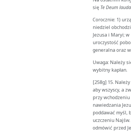
się
Te Deum laud
Corocznie: 1) urz
niedziel obchodzi
Jezusa i Maryi; 
uroczystość pobo
generalna oraz w
Uwaga: Należy się
wybitny kapłan.
[258g] 15. Należy
aby wszyscy, a zw
przy wchodzeniu 
nawiedzania Jezu
poddawać myśl, b
uczczeniu Najśw.
odmówić przed Je