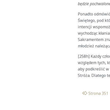
będzie pochwalone 
Ponadto odmówić 
Świętego, pod kt
intencji wspomoż
wychodząc kłania
Sakramentem znaj
młodzież należąca
[258h] Każdy czło
względem tych, k
aby podkreślić w
Stróża. Dlatego 
Strona 351