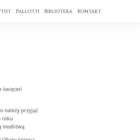
ytut
Pallotti
Biblioteka
Kontakt
ie święceń
o należy przyjąć
o roku
 modlitwą.
 Ofiary śpiewa