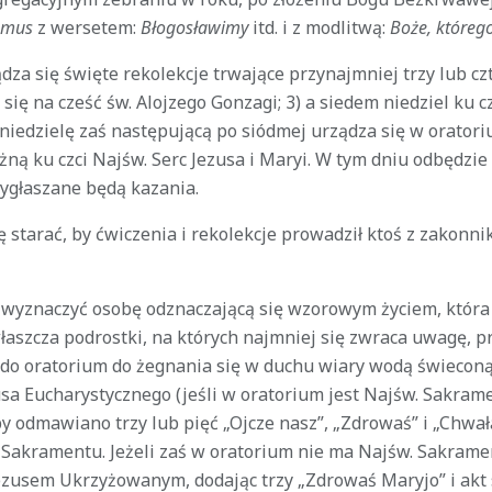
amus
z wersetem:
Błogosławimy
itd. i z modlitwą:
Boże, którego
ądza się święte rekolekcje trwające przynajmniej trzy lub czt
 się na cześć św. Alojzego Gonzagi; 3) a siedem niedziel ku cz
w niedzielę zaś następującą po siódmej urządza się w orato
żną ku czci Najśw. Serc Jezusa i Maryi. W tym dniu odbędzi
ygłaszane będą kazania.
 starać, by ćwiczenia i rekolekcje prowadził ktoś z zakonni
 wyznaczyć osobę odznaczającą się wzorowym życiem, która b
łaszcza podrostki, na których najmniej się zwraca uwagę, pr
do oratorium do żegnania się w duchu wiary wodą świeconą
sa Eucharystycznego (jeśli w oratorium jest Najśw. Sakrame
y odmawiano trzy lub pięć „Ojcze nasz”, „Zdrowaś” i „Chwał
 Sakramentu. Jeżeli zaś w oratorium nie ma Najśw. Sakrame
zusem Ukrzyżowanym, dodając trzy „Zdrowaś Maryjo” i akt s