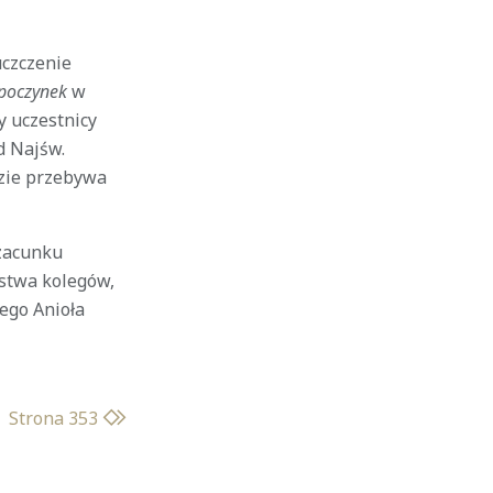
uczczenie
poczynek
w
y uczestnicy
d Najśw.
zie przebywa
szacunku
ystwa kolegów,
ego Anioła
Strona 353