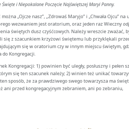
Święte i Niepokalane Poczęcie Najświętszej Maryi Panny.
można „Ojcze nasz”, „Zdrowaś Maryjo” i „Chwała Ojcu” na 
órego wezwaniem jest oratorium, oraz jeden raz Wieczny
od
enia świętych dusz czyśćcowych. Należy wreszcie zważać, b
li się z szacunkiem krzyżowi świętemu lub przyklękali prze
dującym się w oratorium czy w innym miejscu świętym, gd
 do Kongregacji.
nek Kongregacji: 1) powinien być uległy, posłuszny i pełen 
tórym się ten szacunek należy; 2) winien też unikać towarz
 ten sposób, że za prawdziwego swego towarzysza ma święt
też ani przed kongregacyjnym zebraniem, ani po zebraniu,