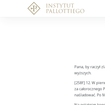
Pana, by raczył z
wyższych.
[258f] 12. W pie
za całorocznego P
naśladować. Po M
Na ostatnim kong