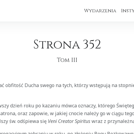
Wydarzenia
Inst
Strona 352
Tom III
lać obfitość Ducha swego na tych, którzy wstępują na stopn
rwszy dzień roku po kazaniu mówca oznaczy, którego Święteg
atrona, oraz zapowie, w jakiej cnocie należy go w ciągu teg
szy św. odśpiewa się
Veni Creator
Spiritus
wraz z przynależną
regacyjnym zebraniu w roku, po złożeniu Bogu Bezkrwawej