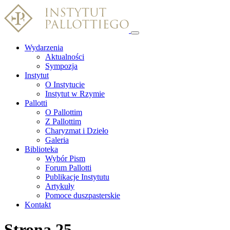
Wydarzenia
Aktualności
Sympozja
Instytut
O Instytucie
Instytut w Rzymie
Pallotti
O Pallottim
Z Pallottim
Charyzmat i Dzieło
Galeria
Biblioteka
Wybór Pism
Forum Pallotti
Publikacje Instytutu
Artykuły
Pomoce duszpasterskie
Kontakt
Strona 25