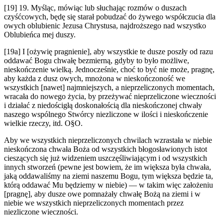
[19] 19. Myśląc, mówiąc lub słuchając rozmów o duszach
czyśćcowych, będę się starał pobudzać do żywego współczucia dla
owych oblubienic Jezusa Chrystusa, najdroższego nad wszystko
Oblubieńca mej duszy.
[19a] I [ożywię pragnienie], aby wszystkie te dusze poszły od razu
oddawać Bogu chwałę bezmierną, gdyby to było możliwe,
nieskończenie wielką. Jednocześnie, choć to być nie może, pragnę,
aby każda z dusz owych, mnożona w nieskończoność we
wszystkich [nawet] najmniejszych, a nieprzeliczonych momentach,
wracała do nowego życia, by przeżywać nieprzeliczone wieczności
i działać z niedościgłą doskonałością dla nieskończonej chwały
naszego wspólnego Stwórcy niezliczone w ilości i nieskończenie
wielkie rzeczy, itd. O§O.
Aby we wszystkich nieprzeliczonych chwilach wzrastała w niebie
nieskończona chwała Boża od wszystkich błogosławionych istot
cieszących się już widzeniem uszczęśliwiającym i od wszystkich
innych stworzeń (pewne jest bowiem, że im większa była chwała,
jaką oddawaliśmy na ziemi naszemu Bogu, tym większa będzie ta,
którą oddawać Mu będziemy w niebie) — w takim więc założeniu
[pragnę], aby dusze owe pomnażały chwałę Bożą na ziemi i w
niebie we wszystkich nieprzeliczonych momentach przez
niezliczone wieczności.