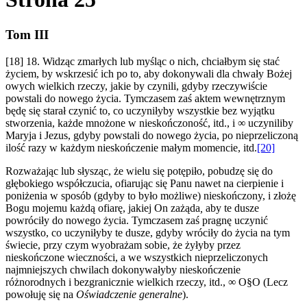
Tom III
[18] 18. Widząc zmarłych lub myśląc o nich, chciałbym się stać
życiem, by wskrzesić ich po to, aby dokonywali dla chwały Bożej
owych wielkich rzeczy, jakie by czynili, gdyby rzeczywiście
powstali do nowego życia. Tymczasem zaś aktem wewnętrznym
będę się starał czynić to, co uczyniłyby wszystkie bez wyjątku
stworzenia, każde mnożone w nieskończoność, itd., i ∞ uczyniliby
Maryja i Jezus, gdyby powstali do nowego życia, po nieprzeliczoną
ilość razy w każdym nieskończenie małym momencie, itd.
[20]
Rozważając lub słysząc, że wielu się potępiło, pobudzę się do
głębokiego współczucia, ofiarując się Panu nawet na cierpienie i
poniżenia w sposób (gdyby to było możliwe) nieskończony, i złożę
Bogu mojemu każdą ofiarę, jakiej On zażąda
,
aby te dusze
powróciły do nowego życia. Tymczasem zaś pragnę uczynić
wszystko, co uczyniłyby te dusze, gdyby wróciły do życia na tym
świecie, przy czym wyobrażam sobie, że żyłyby przez
nieskończone wieczności, a we wszystkich nieprzeliczonych
najmniejszych chwilach dokonywałyby nieskończenie
różnorodnych i bezgranicznie wielkich rzeczy, itd., ∞ O§O (Lecz
powołuję się na
Oświadczenie generalne
).