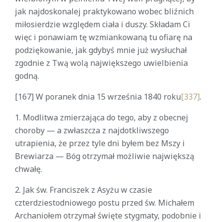
jak najdoskonalej praktykowano wobec bliźnich
miłosierdzie względem ciała i duszy. Składam Ci
więc i ponawiam tę wzmiankowaną tu ofiarę na
podziękowanie, jak gdybyś mnie już wysłuchał
zgodnie z Twą wolą największego uwielbienia
godną.
[167] W poranek dnia 15 września 1840 roku
[337]
.
1. Modlitwa zmierzająca do tego, aby z obecnej
choroby — a zwłaszcza z najdotkliwszego
utrapienia, że przez tyle dni byłem bez Mszy i
Brewiarza — Bóg otrzymał możliwie największą
chwałę.
2. Jak św. Franciszek z Asyżu w czasie
czterdziestodniowego postu przed św. Michałem
Archaniołem otrzymał święte stygmaty, podobnie i