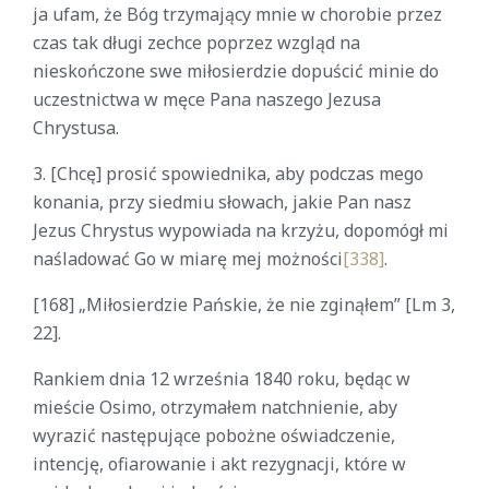
ja ufam, że Bóg trzymający mnie w chorobie przez
czas tak długi zechce poprzez wzgląd na
nieskończone swe miłosierdzie dopuścić minie do
uczestnictwa w męce Pana naszego Jezusa
Chrystusa.
3. [Chcę] prosić spowiednika, aby podczas mego
konania, przy siedmiu słowach, jakie Pan nasz
Jezus Chrystus wypowiada na krzyżu, dopomógł mi
naśladować Go w miarę mej możności
[338]
.
[168] „Miłosierdzie Pańskie, że nie zginąłem” [Lm 3,
22].
Rankiem dnia 12 września 1840 roku, będąc w
mieście Osimo, otrzymałem natchnienie, aby
wyrazić następujące pobożne oświadczenie,
intencję, ofiarowanie i akt rezygnacji, które w