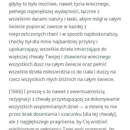
gdyby to było możliwe, nawet życia wiecznego,
pełnego największej wydajności, łącznie z
wszelkimi darami natury i łaski, abym mógł w całym
świecie popierać zawsze w każdej z
nieprzeliczonych chwil i w sposób najdoskonalszy,
choćby był dla mnie najbardziej przykry i
upokarzający, wszelkie dzieła zmierzające do
większej chwały Twojej i zbawienia wiecznego
wszystkich dusz na całym świecie oraz pełnić
wszelkie dzieła miłosierdzia co do ciała i duszy na
rzecz wszystkich mych bliźnich na całym świecie.
[166b] I proszę o to nawet z ewentualnością
rezygnacji z chwały przysługującej za dokonywanie
wszystkich wspomnianych dzieł — a mówię to nie
przez brak doceniania i szacunku [dla tej chwały],
ale z najgłębszego pragnienia, by Cię widzieć
wielbionym w pełnieniu Twej woli pragnącej, by