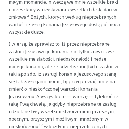
małym momencie, niweczą we mnie wszelkie braki
i przeszkody w uzyskiwaniu wszelkich łask, darów i
zmiłowań Bożych, których według nieprzebranych
wartości zasług konania Jezusowego dostąpić mogą
wszystkie dusze.
I wierzę, że sprawisz to, iż przez nieprzebrane
zasługi Jezusowego konania nie tylko zniweczysz
wszelkie me słabości, niedoskonałość i nędze
mojego konania, ale że udzielisz mi [tych] zasług w
taki apo sób, iż zasługi konania Jezusowego staną
się tak zasługami moimi, bj przygotować mnie na
śmierć o nieskończonej wartości konania
Jezusowego. A wszystko to — wierzę — tylekroć i z
taką Twą chwałą, ja gdyby nieprzebrane te zasługi
udzielane były wszelkim stworzeniom przeszłym,
obecnym, przyszłym i możliwym, mnożonym w
nieskończoność w każdym z nieprzeliczonych