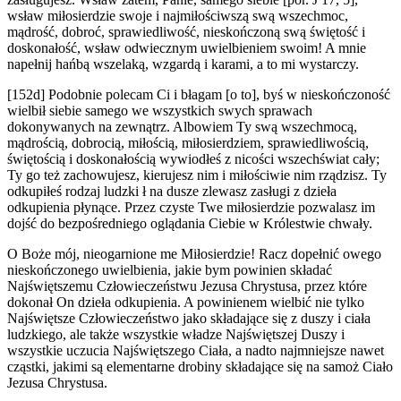
wsław miłosierdzie swoje i najmiłościwszą swą wszechmoc,
mądrość, dobroć, sprawiedliwość, nieskończoną swą świętość i
doskonałość, wsław odwiecznym uwielbieniem swoim! A mnie
napełnij hańbą wszelaką, wzgardą i karami, a to mi wystarczy.
[152d] Podobnie polecam Ci i błagam [o to], byś w nieskończoność
wielbił siebie samego we wszystkich swych sprawach
dokonywanych na zewnątrz. Albowiem Ty swą wszechmocą,
mądrością, dobrocią, miłością, miłosierdziem, sprawiedliwością,
świętością i doskonałością wywiodłeś z nicości wszechświat cały;
Ty go też zachowujesz, kierujesz nim i miłościwie nim rządzisz. Ty
odkupiłeś rodzaj ludzki ł na dusze zlewasz zasługi z dzieła
odkupienia płynące. Przez czyste Twe miłosierdzie pozwalasz im
dojść do bezpośredniego oglądania Ciebie w Królestwie chwały.
O Boże mój, nieogarnione me Miłosierdzie! Racz dopełnić owego
nieskończonego uwielbienia, jakie bym powinien składać
Najświętszemu Człowieczeństwu Jezusa Chrystusa, przez które
dokonał On dzieła odkupienia. A powinienem wielbić nie tylko
Najświętsze Człowieczeństwo jako składające się z duszy i ciała
ludzkiego, ale także wszystkie władze Najświętszej Duszy i
wszystkie uczucia Najświętszego Ciała, a nadto najmniejsze nawet
cząstki, jakimi są elementarne drobiny składające się na samoż Ciało
Jezusa Chrystusa.