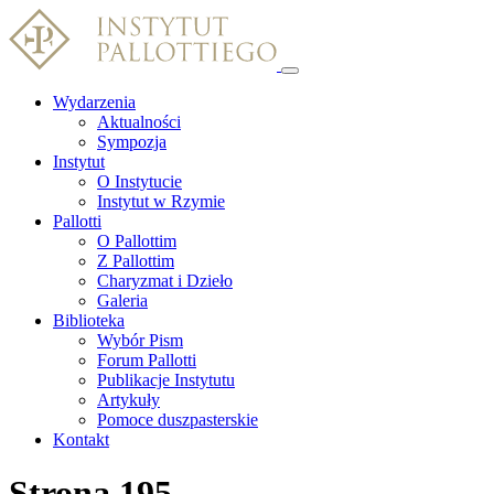
Wydarzenia
Aktualności
Sympozja
Instytut
O Instytucie
Instytut w Rzymie
Pallotti
O Pallottim
Z Pallottim
Charyzmat i Dzieło
Galeria
Biblioteka
Wybór Pism
Forum Pallotti
Publikacje Instytutu
Artykuły
Pomoce duszpasterskie
Kontakt
Strona 195