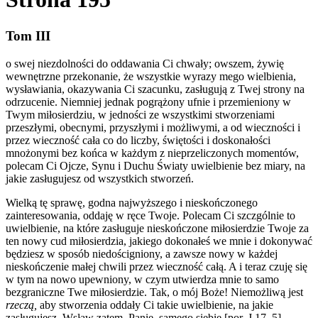
Tom III
o swej niezdolności do oddawania Ci chwały; owszem, żywię
wewnętrzne przekonanie, że wszystkie wyrazy mego wielbienia,
wysławiania, okazywania Ci szacunku, zasługują z Twej strony na
odrzucenie. Niemniej jednak pogrążony ufnie i przemieniony w
Twym miłosierdziu, w jedności ze wszystkimi stworzeniami
przeszłymi, obecnymi, przyszłymi i możliwymi, a od wieczności i
przez wieczność cała co do liczby, świętości i doskonałości
mnożonymi bez końca w każdym z nieprzeliczonych momentów,
polecam Ci Ojcze, Synu i Duchu Światy uwielbienie bez miary, na
jakie zasługujesz od wszystkich stworzeń.
Wielką tę sprawę, godna najwyższego i nieskończonego
zainteresowania, oddaję w ręce Twoje. Polecam Ci szczgólnie to
uwielbienie, na które zasługuje nieskończone miłosierdzie Twoje za
ten nowy cud miłosierdzia, jakiego dokonałeś we mnie i dokonywać
będziesz w sposób niedościgniony, a zawsze nowy w każdej
nieskończenie małej chwili przez wieczność całą. A i teraz czuję się
w tym na nowo upewniony, w czym utwierdza mnie to samo
bezgraniczne Twe miłosierdzie. Tak, o mój Boże! Niemożliwą jest
rzeczą,
aby stworzenia oddały Ci takie uwielbienie, na jakie
zasługujesz. Wsław zatem, Panie, samego siebie [por. J 17, 5],