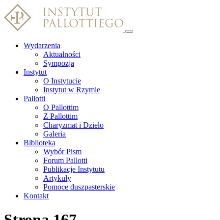
Wydarzenia
Aktualności
Sympozja
Instytut
O Instytucie
Instytut w Rzymie
Pallotti
O Pallottim
Z Pallottim
Charyzmat i Dzieło
Galeria
Biblioteka
Wybór Pism
Forum Pallotti
Publikacje Instytutu
Artykuły
Pomoce duszpasterskie
Kontakt
Strona 167