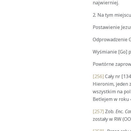
najwierniej.
2. Na tym miejsc
Postawienie Jezu
Odprowadzenie Go
Wyśmianie [Go] p
Powtórne zaprowa
[256]
Cały nr [134
Hieronim, jeden 
wszystkim na polu
Betlejem w roku 
[257]
Zob.
Enc. Cat
zostały w RW (OOC