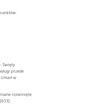
 punktów:
— Święty
asługi przede
. Umarł w
inane rozwinięte
[633].