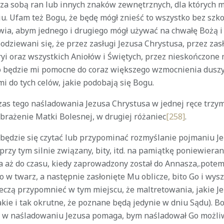
 za sobą ran lub innych znaków zewnętrznych, dla których 
u. Ufam też Bogu, że będę mógł znieść to wszystko bez szk
owia, abym jednego i drugiego mógł używać na chwałę Bożą i
dziewani się, że przez zasługi Jezusa Chrystusa, przez zasł
yi oraz wszystkich Aniołów i Świętych, przez nieskończone 
o będzie mi pomocne do coraz większego wzmocnienia duszy 
mi do tych celów, jakie podobają się Bogu.
 czas tego naśladowania Jezusa Chrystusa w jednej ręce trzy
obrażenie Matki Bolesnej, w drugiej różaniec
[258]
.
m będzie się czytać lub przypominać rozmyślanie pojmaniu J
rzy tym silnie związany, bity, itd. na pamiątkę poniewierani
a aż do czasu, kiedy zaprowadzony został do Annasza,.potem
 w twarz, a następnie zasłonięte Mu oblicze, bito Go i wys
eczą przypomnieć w tym miejscu, że maltretowania, jakie Je
takie i tak okrutne, że poznane będą jedynie w dniu Sądu). 
mi w naśladowaniu Jezusa pomaga, bym naśladował Go możli