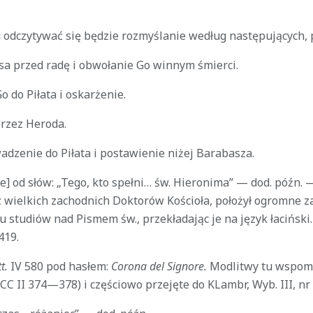
u odczytywać się będzie rozmyślanie według następujących,
sa przed radę i obwołanie Go winnym śmierci.
 do Piłata i oskarżenie.
rzez Heroda.
dzenie do Piłata i postawienie niżej Barabasza.
e] od słów: „Tego, kto spełni… św. Hieronima” — dod. późn. 
z wielkich zachodnich Doktorów Kościoła, położył ogromne z
 studiów nad Pismem św., przekładając je na język łaciński
419.
t.
IV 580 pod hasłem:
Corona del Signore.
Modlitwy tu wspom
C II 374—378) i częściowo przejęte do KLambr, Wyb. III, nr 