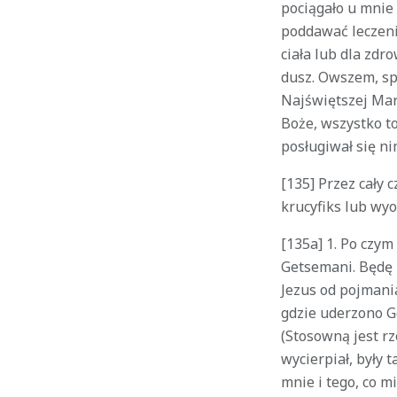
pociągało u mnie
poddawać leczeni
ciała lub dla zdr
dusz. Owszem, spo
Najświętszej Mar
Boże, wszystko t
posługiwał się ni
[135] Przez cały
krucyfiks lub wy
[135a] 1. Po czy
Getsemani. Będę p
Jezus od pojmani
gdzie uderzono Go
(Stosowną jest rz
wycierpiał, były 
mnie i tego, co 