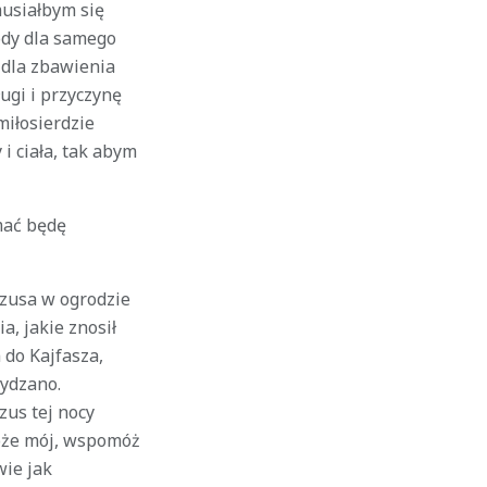
musiałbym się
ody dla samego
 dla zbawienia
ugi i przyczynę
miłosierdzie
i ciała, tak abym
mać będę
ezusa w ogrodzie
a, jakie znosił
 do Kajfasza,
zydzano.
zus tej nocy
Boże mój, wspomóż
wie jak