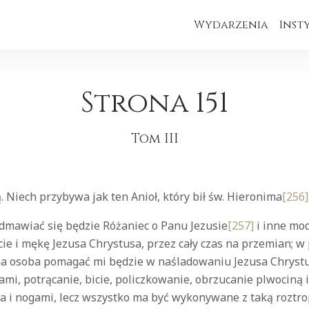
Wydarzenia
Inst
Strona 151
Tom III
 Niech przybywa jak ten Anioł, który bił św. Hieronima
[256]
odmawiać się będzie Różaniec o Panu Jezusie
[257]
i inne mod
ie i mękę Jezusa Chrystusa, przez cały czas na przemian; w
a osoba pomagać mi będzie w naśladowaniu Jezusa Chrystu
i, potrącanie, bicie, policzkowanie, obrzucanie plwociną it
a i nogami, lecz wszystko ma być wykonywane z taką roztro