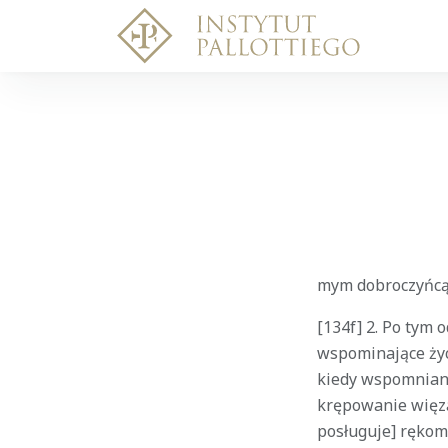
mym dobroczyńcą.
[134f] 2. Po tym 
wspominające życ
kiedy wspomnian
krępowanie więzam
posługuje] rękom