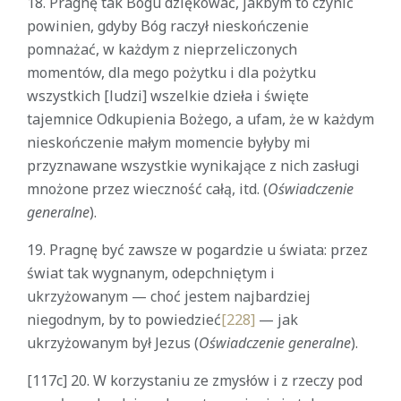
18. Pragnę tak Bogu dziękować, jakbym to czynić
powinien, gdyby Bóg raczył nieskończenie
pomnażać, w każdym z nieprzeliczonych
momentów, dla mego pożytku i dla pożytku
wszystkich [ludzi] wszelkie dzieła i święte
tajemnice Odkupienia Bożego, a ufam, że w każdym
nieskończenie małym momencie byłyby mi
przyznawane wszystkie wynikające z nich zasługi
mnożone przez wieczność całą, itd. (
Oświadczenie
generalne
).
19. Pragnę być zawsze w pogardzie u świata: przez
świat tak wygnanym, odepchniętym i
ukrzyżowanym — choć jestem najbardziej
niegodnym, by to powiedzieć
[228]
— jak
ukrzyżowanym był Jezus (
Oświadczenie generalne
).
[117c] 20. W korzystaniu ze zmysłów i z rzeczy pod