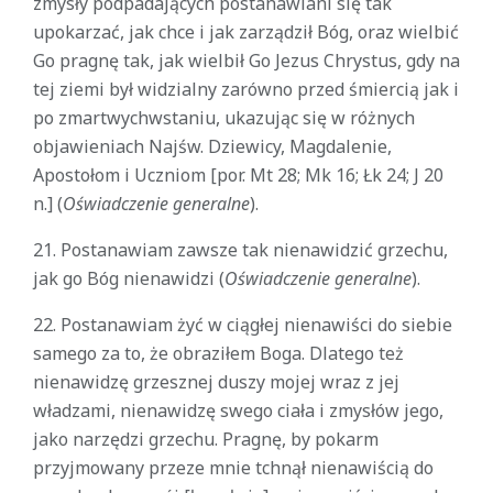
zmysły podpadających postanawiani się tak
upokarzać, jak chce i jak zarządził Bóg, oraz wielbić
Go pragnę tak, jak wielbił Go Jezus Chrystus, gdy na
tej ziemi był widzialny zarówno przed śmiercią jak i
po zmartwychwstaniu, ukazując się w różnych
objawieniach Najśw. Dziewicy, Magdalenie,
Apostołom i Uczniom [por. Mt 28; Mk 16; Łk 24; J 20
n.] (
Oświadczenie generalne
).
21. Postanawiam zawsze tak nienawidzić grzechu,
jak go Bóg nienawidzi (
Oświadczenie generalne
).
22. Postanawiam żyć w ciągłej nienawiści do siebie
samego za to, że obraziłem Boga. Dlatego też
nienawidzę grzesznej duszy mojej wraz z jej
władzami, nienawidzę swego ciała i zmysłów jego,
jako narzędzi grzechu. Pragnę, by pokarm
przyjmowany przeze mnie tchnął nienawiścią do