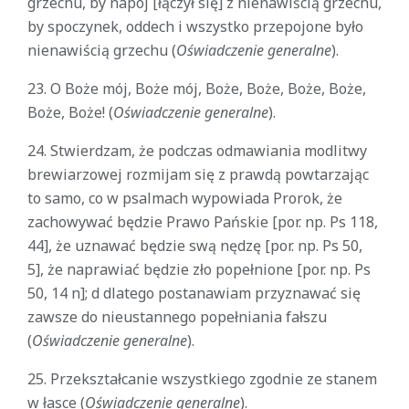
grzechu, by napój [łączył się] z nienawiścią grzechu,
by spoczynek, oddech i wszystko przepojone było
nienawiścią grzechu (
Oświadczenie generalne
).
23. O Boże mój, Boże mój, Boże, Boże, Boże, Boże,
Boże, Boże! (
Oświadczenie generalne
).
24. Stwierdzam, że podczas odmawiania modlitwy
brewiarzowej rozmijam się z prawdą powtarzając
to samo, co w psalmach wypowiada Prorok, że
zachowywać będzie Prawo Pańskie [por. np. Ps 118,
44], że uznawać będzie swą nędzę [por. np. Ps 50,
5], że naprawiać będzie zło popełnione [por. np. Ps
50, 14 n]; d dlatego postanawiam przyznawać się
zawsze do nieustannego popełniania fałszu
(
Oświadczenie generalne
).
25. Przekształcanie wszystkiego zgodnie ze stanem
w łasce (
Oświadczenie generalne
).