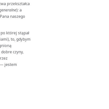
twa przekształca
generalne
)
:
a
 Pana naszego
po której stąpał
ami), to, gdybym
gnioną
 dobre czyny,
przez
 — jestem