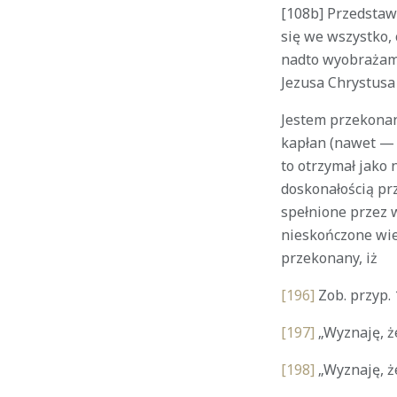
[108b] Przedstaw
się we wszystko, 
nadto wyobrażam
Jezusa Chrystusa 
Jestem przekonany
kapłan (nawet — 
to otrzymał jako
doskonałością prz
spełnione przez w
nieskończone wiec
przekonany, iż
[196]
Zob. przyp. 
[197]
„Wyznaję, ż
[198]
„Wyznaję, ż