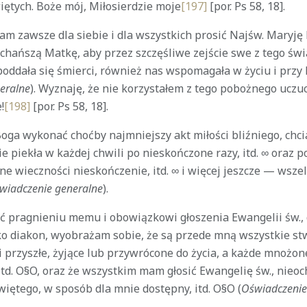
iętych. Boże mój, Miłosierdzie moje
[197]
[por. Ps 58, 18].
am zawsze dla siebie i dla wszystkich prosić Najśw. Maryję
chańszą Matkę, aby przez szczęśliwe zejście swe z tego świa
poddała się śmierci, również nas wspomagała w życiu i przy
eralne
). Wyznaję, że nie korzystałem z tego pobożnego uczuc
!
[198]
[por. Ps 58, 18].
Boga wykonać choćby najmniejszy akt miłości bliźniego, chci
e piekła w każdej chwili po nieskończone razy, itd. ∞ oraz 
e wieczności nieskończenie, itd. ∞ i więcej jeszcze — wszel
wiadczenie generalne
).
ć pragnieniu memu i obowiązkowi głoszenia Ewangelii św., 
o diakon, wyobrażam sobie, że są przede mną wszystkie st
i przyszłe, żyjące lub przywrócone do życia, a każde mnożo
itd. O§O, oraz że wszystkim mam głosić Ewangelię św., nie
więtego, w sposób dla mnie dostępny, itd. O§O (
Oświadczenie