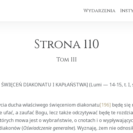
Wydarzenia
Inst
Strona 110
Tom III
 ŚWIĘCEŃ DIAKONATU I KAPŁAŃSTWA] (Lumi — 14-15, t. I, 
ycia ducha właściwego święceniom diakonatu
[196]
będę się n
e ufać, a zaufać Bogu, lecz także odczytywać będę te rozdzia
tórych mowa jest o wybraństwie, o cnotach i o wypływającyc
diakonów (
Oświadczenie generalne
). Wyznaję, żem nie odnosi