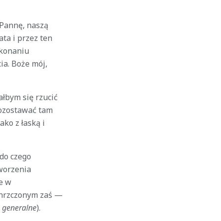
 Pannę, naszą
ta i przez ten
 konaniu
ia. Boże mój,
ałbym się rzucić
pozostawać tam
ako z łaską i
do czego
worzenia
ne w
ochrzczonym zaś —
 generalne
).