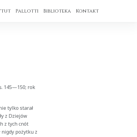
ytut
Pallotti
Biblioteka
Kontakt
s. 145—150; rok
ie tylko starał
ły z Dziejów
h z tych cnót
ł nigdy pożytku z