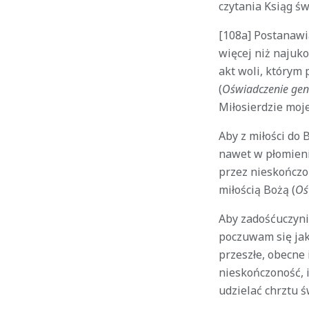
czytania Ksiąg św
[108a] Postanawi
więcej niż najuko
akt woli, którym 
(
Oświadczenie gen
Miłosierdzie moje
Aby z miłości do 
nawet w płomieni
przez nieskończon
miłością Bożą (
Oś
Aby zadośćuczyni
poczuwam się jak
przeszłe, obecne 
nieskończoność, 
udzielać chrztu ś