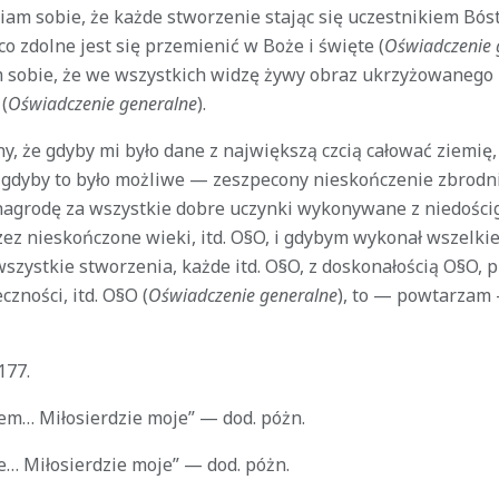
iam sobie, że każde stworzenie stając się uczestnikiem Bós
co zdolne jest się przemienić w Boże i święte (
Oświadczenie 
 sobie, że we wszystkich widzę żywy obraz ukrzyżowanego
(
Oświadczenie generalne
).
, że gdyby mi było dane z największą czcią całować ziemię, 
gdyby to było możliwe — zeszpecony nieskończenie zbrodni
 nagrodę za wszystkie dobre uczynki wykonywane z niedości
ez nieskończone wieki, itd. O§O, i gdybym wykonał wszelkie
szystkie stworzenia, każde itd. O§O, z doskonałością O§O, 
zności, itd. O§O (
Oświadczenie generalne
), to — powtarzam
177.
em… Miłosierdzie moje” — dod. póżn.
e… Miłosierdzie moje” — dod. póżn.