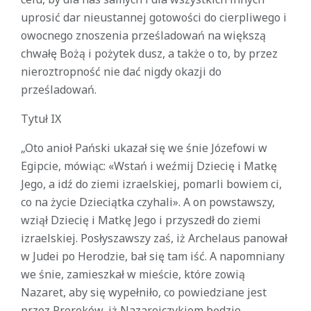
uprosić dar nieustannej gotowości do cierpliwego i
owocnego znoszenia prześladowań na większą
chwałę Bożą i pożytek dusz, a także o to, by przez
nieroztropność nie dać nigdy okazji do
prześladowań.
Tytuł
IX
„Oto anioł Pański ukazał się we śnie Józefowi w
Egipcie, mówiąc: «Wstań i weźmij Dziecię i Matkę
Jego, a idź do ziemi izraelskiej, pomarli bowiem ci,
co na życie Dzieciątka czyhali». A on powstawszy,
wziął Dziecię i Matkę Jego i przyszedł do ziemi
izraelskiej. Posłyszawszy zaś, iż Archelaus panował
w Judei po Herodzie, bał się tam iść. A napomniany
we śnie, zamieszkał w mieście, które zowią
Nazaret, aby się wypełniło, co powiedziane jest
przez Proroków, iż Nazarejczykiem będzie