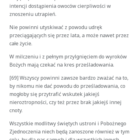
intencji dostąpienia owoców cierpliwości w
znoszeniu utrapień.
Nie powinni utyskiwać z powodu udręk
przeciągających się przez lata, a może nawet przez
całe życie.
W milczeniu i z pełnym przylgnięciem do wyroków
Bożych mają czekać na kres prześladowania.
[69] Wszyscy powinni zawsze bardzo zważać na to,
by nikomu nie dać powodu do prześladowania, co
mogłoby się przytrafić wskutek jakiejś
nieroztropności, czy też przez brak jakiejś innej
cnoty.
Wszystkie modlitwy świętych ustroni i Pobożnego
Zjednoczenia niech będą zanoszone również w tym
celu, by dla nas samych i dla wszystkich innych