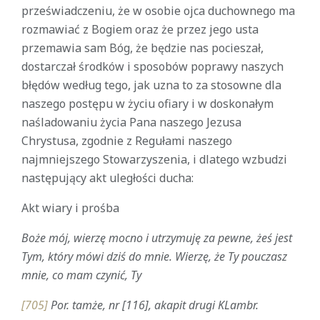
przeświadczeniu, że w osobie ojca duchownego ma
rozmawiać z Bogiem oraz że przez jego usta
przemawia sam Bóg, że będzie nas pocieszał,
dostarczał środków i sposobów poprawy naszych
błędów według tego, jak uzna to za stosowne dla
naszego postępu w życiu ofiary i w doskonałym
naśladowaniu życia Pana naszego Jezusa
Chrystusa, zgodnie z Regułami naszego
najmniejszego Stowarzyszenia, i dlatego wzbudzi
następujący akt uległości ducha:
Akt wiary i prośba
Boże mój, wierzę mocno i utrzymuję za pewne, żeś jest
Tym, który mówi dziś do mnie. Wierzę, że Ty pouczasz
mnie, co mam czynić, Ty
[705]
Por. tamże, nr [116], akapit drugi KLambr.