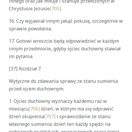
innego oraz jak miłuje i szanuje przełożonych w
Chrystusie Jezusie
[705]
.
16. Czy wyjawiał innym jakąś pokusę, szczególnie w
sprawie powołania.
17. Gotowi wreszcie będą odpowiedzieć w każdym
innym przedmiocie, gdyby ojciec duchowny stawiał
im pytania.
[37]
Rozdział 7.
Wytyczne do zdawania sprawy ze stanu sumienia
przed ojcem duchownym.
1. Ojciec duchowny wyznaczy każdemu raz w
miesiącu
[706]
dzień, w którym ma się odprawić
dzień skupienia
[707]
i sprawozdanie ze stanu
własnego sumienia; dzień ten każdy spędzi na
pobożnych praktykach, wyznaczonych przez tegoż