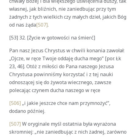
chwały Bożej i dla większego uświęcenia duszy, tak
własnej, jak bliźnich, nie zaniedbując przy tym
żadnych z tych wielkich czy małych dzieł, jakich Bóg
od nas żąda
[507]
.
[53] 32. [Życie w gotowości na śmierć]
Pan nasz Jezus Chrystus w chwili konania zawołał:
„Ojcze, w ręce Twoje oddaję ducha mego” [por. Łk
23, 46]. Otóż z miłości do Pana naszego Jezusa
Chrystusa powinniśmy korzystać i z tej nauki
odnoszącej się do żywota wiecznego, zawsze
polecając czynem ducha naszego w ręce
[506]
„i jakie jeszcze chce nam przymnożyć”,
dodano później.
[507]
W oryginale myśl ostatnia była wyrażona
skromniej: „nie zaniedbując z nich żadnej, zarówno