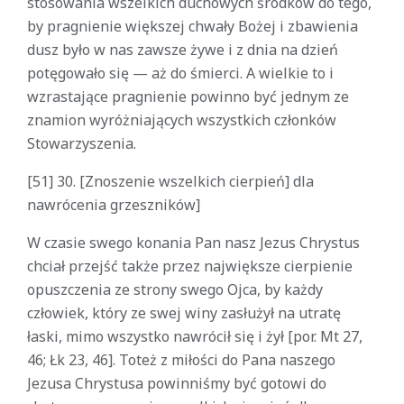
stosowania wszelkich duchowych środków do tego,
by pragnienie większej chwały Bożej i zbawienia
dusz było w nas zawsze żywe i z dnia na dzień
potęgowało się — aż do śmierci. A wielkie to i
wzrastające pragnienie powinno być jednym ze
znamion wyróżniających wszystkich członków
Stowarzyszenia.
[51] 30. [Znoszenie wszelkich cierpień] dla
nawrócenia grzeszników]
W czasie swego konania Pan nasz Jezus Chrystus
chciał przejść także przez największe cierpienie
opuszczenia ze strony swego Ojca, by każdy
człowiek, który ze swej winy zasłużył na utratę
łaski, mimo wszystko nawrócił się i żył [por. Mt 27,
46; Łk 23, 46]. Toteż z miłości do Pana naszego
Jezusa Chrystusa powinniśmy być gotowi do