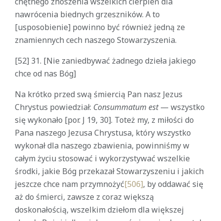
chętnego znoszenia wszelkich cierpień dla
nawrócenia biednych grzeszników. A to
[usposobienie] powinno być również jedną ze
znamiennych cech naszego Stowarzyszenia.
[52] 31. [Nie zaniedbywać żadnego dzieła jakiego
chce od nas Bóg]
Na krótko przed swą śmiercią Pan nasz Jezus
Chrystus powiedział:
Consummatum est
— wszystko
się wykonało [por. J 19, 30]. Toteż my, z miłości do
Pana naszego Jezusa Chrystusa, który wszystko
wykonał dla naszego zbawienia, powinniśmy w
całym życiu stosować i wykorzystywać wszelkie
środki, jakie Bóg przekazał Stowarzyszeniu i jakich
jeszcze chce nam przymnożyć
[506]
, by oddawać się
aż do śmierci, zawsze z coraz większą
doskonałością, wszelkim dziełom dla większej