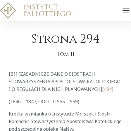
Strona 294
Tom II
[21]
[ZASADNICZE DANE O SIOSTRACH
STOWARZYSZENIA APOSTOLSTWA KATOLICKIEGO
I O REGUŁACH DLA NICH PLANOWANYCH]
[484]
(1846—1847; OOCC II 555—559)
Krótka wzmianka o Instytucie Mniszek i Sióstr-
Pomocnic Stowarzyszenia Apostolstwa Katolickiego
pod szczególną opieką Najśw.