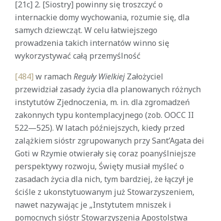
[21c] 2. [Siostry] powinny się troszczyć o
internackie domy wychowania, rozumie się, dla
samych dziewcząt. W celu łatwiejszego
prowadzenia takich internatów winno się
wykorzystywać całą przemyślność
[484]
w ramach
Reguły Wielkiej
Założyciel
przewidział zasady życia dla planowanych różnych
instytutów Zjednoczenia, m. in. dla zgromadzeń
zakonnych typu kontemplacyjnego (zob. OOCC II
522—525). W latach późniejszych, kiedy przed
zalążkiem sióstr zgrupowanych przy Sant’Agata dei
Goti w Rzymie otwierały się coraz poanyślniejsze
perspektywy rozwoju, Święty musiał myśleć o
zasadach życia dla nich, tym bardziej, że łączył je
ściśle z ukonstytuowanym już Stowarzyszeniem,
nawet nazywając je „Instytutem mniszek i
pomocnych sióstr Stowarzyszenia Apostolstwa