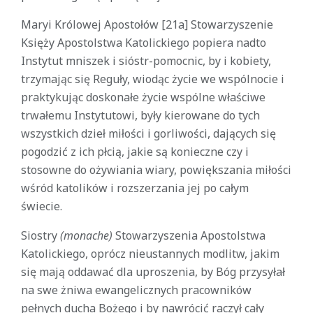
Maryi Królowej Apostołów [21a] Stowarzyszenie
Księży Apostolstwa Katolickiego popiera nadto
Instytut mniszek i sióstr-pomocnic, by i kobiety,
trzymając się Reguły, wiodąc życie we wspólnocie i
praktykując doskonałe życie wspólne właściwe
trwałemu Instytutowi, były kierowane do tych
wszystkich dzieł miłości i gorliwości, dających się
pogodzić z ich płcią, jakie są konieczne czy i
stosowne do ożywiania wiary, powiększania miłości
wśród katolików i rozszerzania jej po całym
świecie.
Siostry
(monache)
Stowarzyszenia Apostolstwa
Katolickiego, oprócz nieustannych modlitw, jakim
się mają oddawać dla uproszenia, by Bóg przysyłał
na swe żniwa ewangelicznych pracowników
pełnych ducha Bożego i by nawrócić raczył cały