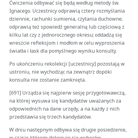
Ćwiczenia odbywać się będą według metody św.
Ignacego. Uczestnicy odprawią cztery rozmyślania
dziennie, rachunki sumienia, czytania duchowne;
odprawią też spowiedź generalną lub częściową z
kilku lat czy z jednorocznego okresu; oddadzą się
wreszcie refleksjom i modłom w celu wyproszenia
światła i łask dla pomyślnego wyniku konsulty.
Po ukończeniu rekolekcji [uczestnicy] pozostają w
ustroniu, nie wychodząc na zewnątrz dopóki
konsulta nie zostanie zamknięta.
[691] Urządza się najpierw sesję przygotowawczą,
na której wysuwa się kandydatów uważanych za
odpowiednich na dane urzędy, a na każdy z nich
przedstawia się trzech kandydatów.
W dniu następnym odbywa się drugie posiedzenie,
w czasie którego dokonuje się wyborów.