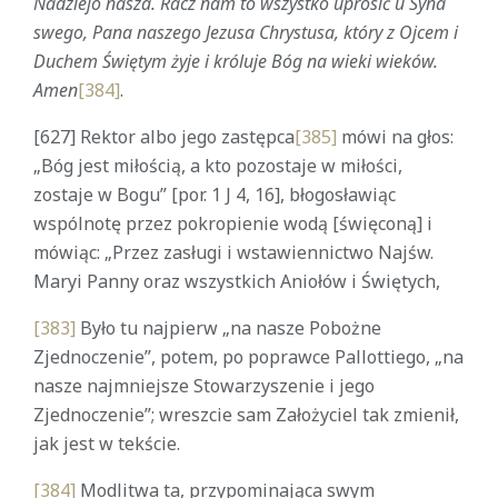
Nadziejo nasza. Racz nam to wszystko uprosić u Syna
swego, Pana naszego Jezusa Chrystusa, który z Ojcem i
Duchem Świętym żyje i króluje Bóg na wieki wieków.
Amen
[384]
.
[627] Rektor albo jego zastępca
[385]
mówi na głos:
„Bóg jest miłością, a kto pozostaje w miłości,
zostaje w Bogu” [por. 1 J 4, 16], błogosławiąc
wspólnotę przez pokropienie wodą [święconą] i
mówiąc: „Przez zasługi i wstawiennictwo Najśw.
Maryi Panny oraz wszystkich Aniołów i Świętych,
[383]
Było tu najpierw „na nasze Pobożne
Zjednoczenie”, potem, po poprawce Pallottiego, „na
nasze najmniejsze Stowarzyszenie i jego
Zjednoczenie”; wreszcie sam Założyciel tak zmienił,
jak jest w tekście.
[384]
Modlitwa ta, przypominająca swym