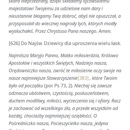
skarb nieprzebrany, dzięki składamy ojcowskiemu
majestatowi Twojemu za udzielone nam dary i
nieustannie błagamy Twą dobroć, abyś nie opuszczał, a
przysposobił do wiecznej nagrody tych, których modły
wysłuchałeś. Przez Chrystusa Pana naszego. Amen.
[626] Do Najśw. Dziewicy dla uproszenia wielu łask.
Najmilsza Maryjo Panno, Matko miłosierdzia, Królowo
Apostołów i wszystkich Świętych, Nadziejo nasza,
Orędowniczko nasza, zwróć te miłosierne oczy swoje na
nasze najmniejsze Stowarzyszenie
[383]
, które Twoim
było od początku
(por. Ps 73, 2).
Niechaj się zawsze
odznacza ubóstwem, czystością, posłuszeństwem,
duchem modlitwy, miłości, wyrzeczenia się i ofiary. Racz
je zachować od wszelkiego zła, a przede wszystkim od
każdej, chociażby najmniejszej oziębłości. O
Pośredniczko nasza, Pocieszycielko nasza, jedyna