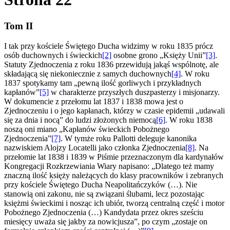
Tom II
I tak przy kościele Świętego Ducha widzimy w roku 1835 prócz
osób duchownych i świeckich
[2]
osobne grono „Księży Unii”
[3]
.
Statuty Zjednoczenia z roku 1836 przewidują jakąś wspólnotę, ale
składającą się niekoniecznie z samych duchownych
[4]
. W roku
1837 spotykamy tam „pewną ilość gorliwych i przykładnych
kapłanów”
[5]
w charakterze przyszłych duszpasterzy i misjonarzy.
W dokumencie z przełomu lat 1837 i 1838 mowa jest o
Zjednoczeniu i o jego kapłanach, którzy w czasie epidemii „udawali
się za dnia i nocą” do ludzi złożonych niemocą
[6]
. W roku 1838
noszą oni miano „Kapłanów świeckich Pobożnego
Zjednoczenia”
[7]
.
W tymże roku Pallotti deleguje kanonika
nazwiskiem Alojzy Locatelli jako członka Zjednoczenia
[8]
. Na
przełomie lat 1838 i 1839 w Piśmie przeznaczonym dla kardynałów
Kongregacji Rozkrzewiania Wiary napisano: „Dlatego też mamy
znaczną ilość księży należących do klasy pracowników i zebranych
przy kościele Świętego Ducha Neapolitańczyków (…). Nie
stanowią oni zakonu, nie są związani ślubami, lecz pozostając
księżmi świeckimi i nosząc ich ubiór, tworzą centralną część i motor
Pobożnego Zjednoczenia (…) Kandydata przez okres sześciu
miesięcy uważa się jakby za nowicjusza”, po czym „zostaje on