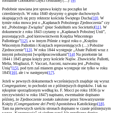
formalnie członkiem części centralnej (…)”
[9]
Podobnie stawiana jest sprawa księży na początku lat
czterdziestych. W roku 1840 słyszymy o grupie duchownych
skupiających się przy rektorze kościoła Świętego Ducha
[10]
. W
tymże roku mowa jest o „Kapłanach Pobożnego Zjednoczenia” czy
też „Pobożnego Związku”
(piae Sodalitatis seu Societatis)
[11]
. W
dokumencie z roku 1843 czytamy o „Kapłanach Pobożnej Unii”,
pozostających „pod kierownictwem Księdza Wincentego
Pallottiego”
[12]
, a w innym Piśmie z tegoż roku o „Księdzu
Wincentym Pallottim i Księżach reprezentujących (…) Pobożne
Zjednoczenie”
[13]
. W roku 1844 występuje „Abate Pallotti wraz z
innymi pobożnymi [współpracownikami”
[14]
Na przełomie lat
1844 i 1845 grupa księży przy kościele Najśw. Zbawiciela: Pallotti,
Melia, Mogliazzi, F. Vaccari, Auconi, nazwana jest „Pobożną
Unią”
[15]
, pod tym zaś mianem grupa występuje nie tylko w roku
1845
[16]
, ale i w następnym
[17]
.
Jeżeli w pewnych dokumentach wcześniejszych znajduje się wyraz
Congregazione,
to pochodzi on z późniejszych dopisków. I tak na
rękopisie sporządzonym według ks. F. Mocci po roku 1836 (a w
rzeczywistości w roku 1847) napisano, ewentualnie dopisano
później, że Zjednoczenie zostało założone przez Stowarzyszenie
Księży
(Congregazione dei Preti)
Apostolstwa Katolickiego
[18]
.
Tam na pierwszych sześciu stronach dopisano w czasie późniejszym
wyraz „Kongregacja” aż siedem razy! Ale przeliczne dopisy