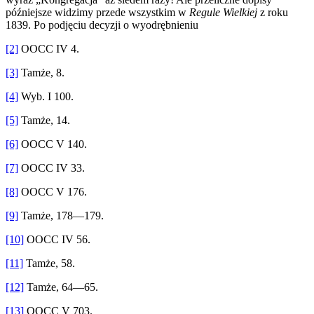
późniejsze widzimy przede wszystkim w
Regule Wielkiej
z roku
1839. Po podjęciu decyzji o wyodrębnieniu
[2]
OOCC IV 4.
[3]
Tamże, 8.
[4]
Wyb. I 100.
[5]
Tamże, 14.
[6]
OOCC V 140.
[7]
OOCC IV 33.
[8]
OOCC V 176.
[9]
Tamże, 178—179.
[10]
OOCC IV 56.
[11]
Tamże, 58.
[12]
Tamże, 64—65.
[13]
OOCC V 703.