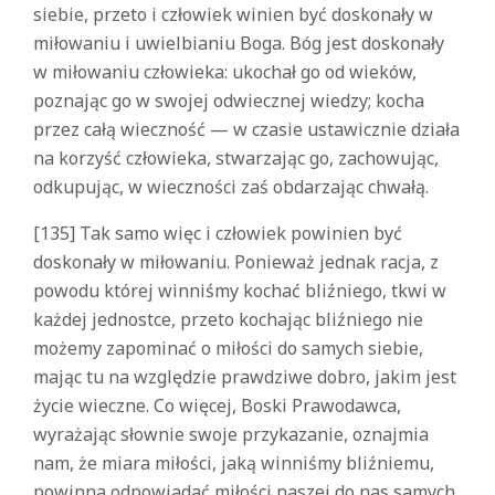
siebie, przeto i człowiek winien być doskonały w
miłowaniu i uwielbianiu Boga. Bóg jest doskonały
w miłowaniu człowieka: ukochał go od wieków,
poznając go w swojej odwiecznej wiedzy; kocha
przez całą wieczność — w czasie ustawicznie działa
na korzyść człowieka, stwarzając go, zachowując,
odkupując, w wieczności zaś obdarzając chwałą.
[135] Tak samo więc i człowiek powinien być
doskonały w miłowaniu. Ponieważ jednak racja, z
powodu której winniśmy kochać bliźniego, tkwi w
każdej jednostce, przeto kochając bliźniego nie
możemy zapominać o miłości do samych siebie,
mając tu na względzie prawdziwe dobro, jakim jest
życie wieczne. Co więcej, Boski Prawodawca,
wyrażając słownie swoje przykazanie, oznajmia
nam, że miara miłości, jaką winniśmy bliźniemu,
powinna odpowiadać miłości naszej do nas samych.