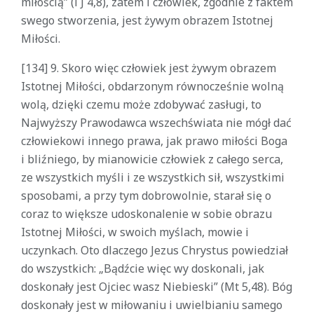
miłością” (l J 4,8), zatem i człowiek, zgodnie z faktem
swego stworzenia, jest żywym obrazem Istotnej
Miłości.
[134] 9. Skoro więc człowiek jest żywym obrazem
Istotnej Miłości, obdarzonym równocześnie wolną
wolą, dzięki czemu może zdobywać zasługi, to
Najwyższy Prawodawca wszechświata nie mógł dać
człowiekowi innego prawa, jak prawo miłości Boga
i bliźniego, by mianowicie człowiek z całego serca,
ze wszystkich myśli i ze wszystkich sił, wszystkimi
sposobami, a przy tym dobrowolnie, starał się o
coraz to większe udoskonalenie w sobie obrazu
Istotnej Miłości, w swoich myślach, mowie i
uczynkach. Oto dlaczego Jezus Chrystus powiedział
do wszystkich: „Bądźcie więc wy doskonali, jak
doskonały jest Ojciec wasz Niebieski” (Mt 5,48). Bóg
doskonały jest w miłowaniu i uwielbianiu samego