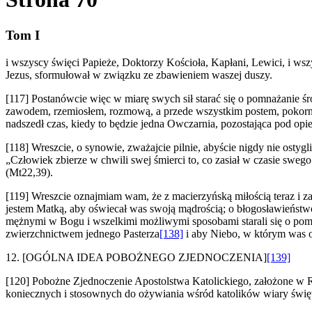
Tom I
i wszyscy święci Papieże, Doktorzy Kościoła, Kapłani, Lewici, i ws
Jezus, sformułował w związku ze zbawieniem waszej duszy.
[117] Postanówcie więc w miarę swych sił starać się o pomnażanie ś
zawodem, rzemiosłem, rozmową, a przede wszystkim postem, pokorną, u
nadszedł czas, kiedy to będzie jedna Owczarnia, pozostająca pod op
[118] Wreszcie, o synowie, zważajcie pilnie, abyście nigdy nie ostyg
„Człowiek zbierze w chwili swej śmierci to, co zasiał w czasie swe
(Mt22,39).
[119] Wreszcie oznajmiam wam, że z macierzyńską miłością teraz i 
jestem Matką, aby oświecał was swoją mądrością; o błogosławieństwo 
mężnymi w Bogu i wszelkimi możliwymi sposobami starali się o pomna
zwierzchnictwem jednego Pasterza
[138]
i aby Niebo, w którym was oc
12.
[OGÓLNA IDEA POBOŻNEGO ZJEDNOCZENIA]
[139]
[120] Pobożne Zjednoczenie Apostolstwa Katolickiego, założone w R
koniecznych i stosownych do ożywiania wśród katolików wiary świętej 