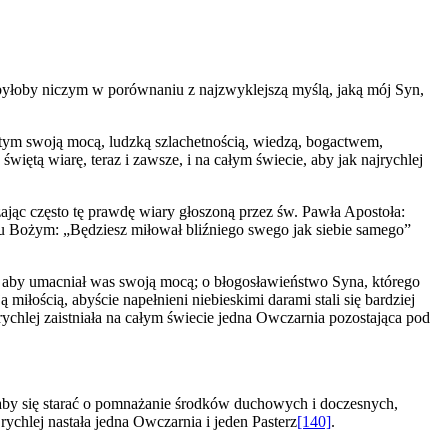
o byłoby niczym w porównaniu z najzwyklejszą myślą, jaką mój Syn,
y tym swoją mocą, ludzką szlachetnością, wiedzą, bogactwem,
ętą wiarę, teraz i zawsze, i na całym świecie, aby jak najrychlej
żając często tę prawdę wiary głoszoną przez św. Pawła Apostoła:
niu Bożym: „Będziesz miłował bliźniego swego jak siebie samego”
, aby umacniał was swoją mocą; o błogosławieństwo Syna, którego
łością, abyście napełnieni niebieskimi darami stali się bardziej
ychlej zaistniała na całym świecie jedna Owczarnia pozostająca pod
aby się starać o pomnażanie środków duchowych i doczesnych,
rychlej nastała jedna Owczarnia i jeden Pasterz
[140]
.