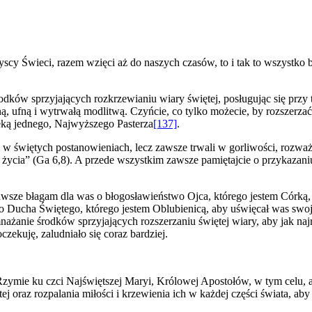
zyscy Świeci, razem wzięci aż do naszych czasów, to i tak to wszystk
rodków sprzyjających rozkrzewianiu wiary świętej, posługując się prz
fną i wytrwałą modlitwą. Czyńcie, co tylko możecie, by rozszerzać świ
ieką jednego, Najwyższego Pasterza
[137]
.
li w świętych postanowieniach, lecz zawsze trwali w gorliwości, rozwa
go życia” (Ga 6,8). A przede wszystkim zawsze pamiętajcie o przykaza
zawsze błagam dla was o błogosławieństwo Ojca, którego jestem Córką
Ducha Świętego, którego jestem Oblubienicą, aby uświęcał was swoją mi
żanie środków sprzyjających rozszerzaniu świętej wiary, aby jak najr
zekuję, zaludniało się coraz bardziej.
zymie ku czci Najświętszej Maryi, Królowej Apostołów, w tym celu, 
oraz rozpalania miłości i krzewienia ich w każdej części świata, aby 