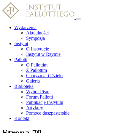
Wydarzenia
Aktualności
Sympozja
Instytut
O Instytucie
Instytut w Rzymie
Pallotti
O Pallottim
Z Pallottim
Charyzmat i Dzieło
Galeria
Biblioteka
Wybór Pism
Forum Pallotti
Publikacje Instytutu
Artykuły
Pomoce duszpasterskie
Kontakt
Strona 70