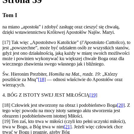
Tom I
na miano „apostoła” i zdobyć zasługę oraz cieszyć się chwałą,
dzięki wstawiennictwu Królowej Apostołów Najśw. Maryi.
[17] Tak więc „Apostolstwo Katolickie” (
l’Apostolato Cattolico
), to
jest „powszechne”, może być udziałem osób ze wszystkich stanów,
gdyż jest ono działalnością, jaką każdy w miarę swoich możliwości
może i powinien wykonywać ku większej chwale Boga oraz dla
wiecznego zbawienia swego własnego jak i bliźniego.
Św. Hieronim Prezbiter,
Homilia na Mat., rozdz. 19:
„Którzy
poszliście za Mną”
[18]
— odnosi właściwie do Apostołów oraz
wierzących.
4.
BÓG Z ISTOTY SWEJ JEST MIŁOŚCIĄ
[19]
[18] Człowiek jest stworzony na obraz i podobieństwo Boga
[20]
. Z
tego więc powodu na mocy istoty samego aktu stworzenia jest
obrazem i podobieństwem istotnej Miłości.
[19] Ten zaś, kto trwa w miłości (czyli kto pełni uczynki miłości),
trwa w Bogu, a Bóg trwa w nim
[21]
. Jeżeli więc człowiek chce
trwać w Bogu i pragnie, ażeby Bóg