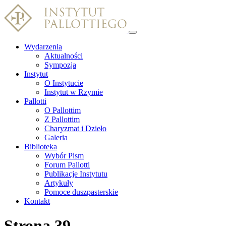
Wydarzenia
Aktualności
Sympozja
Instytut
O Instytucie
Instytut w Rzymie
Pallotti
O Pallottim
Z Pallottim
Charyzmat i Dzieło
Galeria
Biblioteka
Wybór Pism
Forum Pallotti
Publikacje Instytutu
Artykuły
Pomoce duszpasterskie
Kontakt
Strona 39