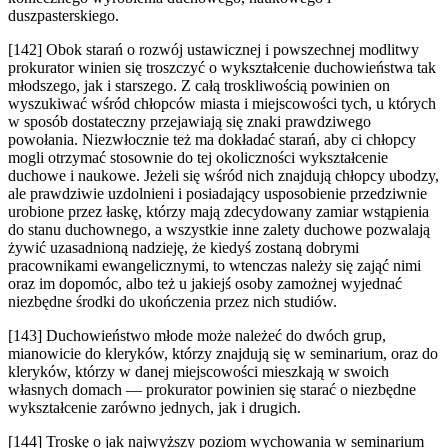
duszpasterskiego.
[142] Obok starań o rozwój ustawicznej i powszechnej modlitwy
prokurator winien się troszczyć o wykształcenie duchowieństwa tak
młodszego, jak i starszego. Z całą troskliwością powinien on
wyszukiwać wśród chłopców miasta i miejscowości tych, u których
w sposób dostateczny przejawiają się znaki prawdziwego
powołania. Niezwłocznie też ma dokładać starań, aby ci chłopcy
mogli otrzymać stosownie do tej okoliczności wykształcenie
duchowe i naukowe. Jeżeli się wśród nich znajdują chłopcy ubodzy,
ale prawdziwie uzdolnieni i posiadający usposobienie przedziwnie
urobione przez łaskę, którzy mają zdecydowany zamiar wstąpienia
do stanu duchownego, a wszystkie inne zalety duchowe pozwalają
żywić uzasadnioną nadzieję, że kiedyś zostaną dobrymi
pracownikami ewangelicznymi, to wtenczas należy się zająć nimi
oraz im dopomóc, albo też u jakiejś osoby zamożnej wyjednać
niezbędne środki do ukończenia przez nich studiów.
[143] Duchowieństwo młode może należeć do dwóch grup,
mianowicie do kleryków, którzy znajdują się w seminarium, oraz do
kleryków, którzy w danej miejscowości mieszkają w swoich
własnych domach — prokurator powinien się starać o niezbędne
wykształcenie zarówno jednych, jak i drugich.
[144] Troskę o jak najwyższy poziom wychowania w seminarium