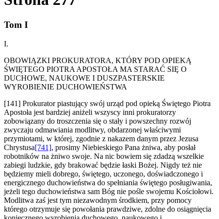
Tom I
I.
OBOWIĄZKI PROKURATORA, KTÓRY POD OPIEKĄ
ŚWIĘTEGO PIOTRA APOSTOŁA MA STARAĆ SIĘ O
DUCHOWE, NAUKOWE I DUSZPASTERSKIE
WYROBIENIE DUCHOWIEŃSTWA
[141] Prokurator piastujący swój urząd pod opieką Świętego Piotra
Apostoła jest bardziej aniżeli wszyscy inni prokuratorzy
zobowiązany do troszczenia się o stały i powszechny rozwój
zwyczaju odmawiania modlitwy, obdarzonej właściwymi
przymiotami, w której, zgodnie z nakazem danym przez Jezusa
Chrystusa
[741]
, prosimy Niebieskiego Pana żniwa, aby posłał
robotników na żniwo swoje. Na nic bowiem się zdadzą wszelkie
zabiegi ludzkie, gdy brakować będzie łaski Bożej. Nigdy też nie
będziemy mieli dobrego, świętego, uczonego, doświadczonego i
energicznego duchowieństwa do spełniania świętego posługiwania,
jeżeli tego duchowieństwa sam Bóg nie pośle swojemu Kościołowi.
Modlitwa zaś jest tym niezawodnym środkiem, przy pomocy
którego otrzymuje się powołania prawdziwe, zdolne do osiągnięcia
koniecznego wyrobienia duchowego, naukowego i