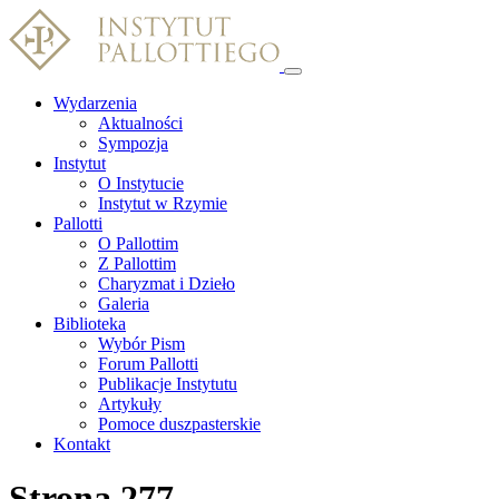
Wydarzenia
Aktualności
Sympozja
Instytut
O Instytucie
Instytut w Rzymie
Pallotti
O Pallottim
Z Pallottim
Charyzmat i Dzieło
Galeria
Biblioteka
Wybór Pism
Forum Pallotti
Publikacje Instytutu
Artykuły
Pomoce duszpasterskie
Kontakt
Strona 277